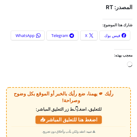
المصدر: RT
شارك هذا الموضوع:
فيس بوك
X
Telegram
WhatsApp
معجب بهذه:
ج
ا
ر
ي
رأيك 🫵 يهمنا، ضع رأيك بالخبر أو الموقع بكل وضوح
ا
وصراحة!
ل
للتعليق، اضغـ👇ـط زر التعليق المباشر:
ت
اضغط هنا للتعليق المباشر 📥
ح
م
⚠️ تنبيه: انتقد ولكن بأدب وأخلاق دون تجريح.
ي