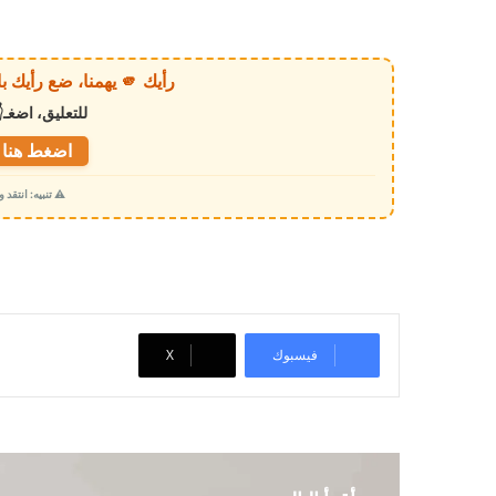
ا
ر
ي
رأيك 🫵 يهمنا، ضع رأيك بالخبر أو الموقع بكل وضوح وصراحة!
ا
للتعليق، اضغـ
ل
ت
اضغط هنا ل
ح
⚠️ تنبيه: انتقد
م
ي
ل
…
فيسبوك
‫X