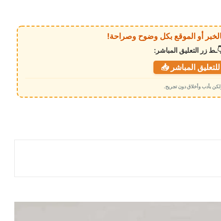
ـط زر التعليق المباشر:
لتعليق المباشر 📥
 ولكن بأدب وأخلاق دون تجريح.
هجوم حوثي دامٍ يضرب معسكرات لقوات
الطوارئ في مأرب وحضرموت ويسقط
عشرات الضحايا
قيادة مؤسسة موانئ خليج عدن يتقدمها
الدكتور محمد علوي أمزربة تطمئن على
صحة القبطان إياد في مصر
الموساد يستغل ناشطة مصرية هاربة