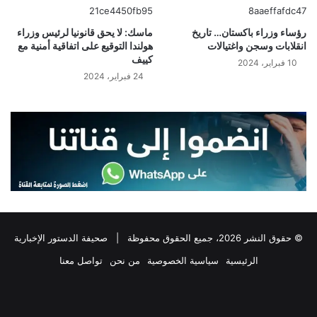
رؤساء وزراء باكستان… تاريخ
ماسك: لا يحق قانونيا لرئيس وزراء
انقلابات وسجن واغتيالات
هولندا التوقيع على اتفاقية أمنية مع
كييف
10 فبراير، 2024
24 فبراير، 2024
© حقوق النشر 2026، جميع الحقوق محفوظة |
صحيفة الدستور الإخبارية
الرئيسية
سياسية الخصوصية
من نحن
تواصل معنا
فيسبوك
‫X
تيلقرام
واتساب