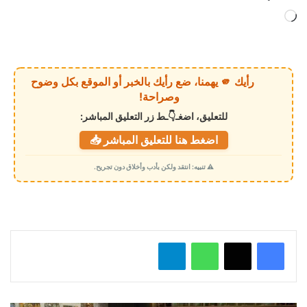
ج
ا
ر
ي
رأيك 🫵 يهمنا، ضع رأيك بالخبر أو الموقع بكل وضوح
ا
وصراحة!
ل
للتعليق، اضغـ👇ـط زر التعليق المباشر:
ت
اضغط هنا للتعليق المباشر 📥
ح
م
⚠️ تنبيه: انتقد ولكن بأدب وأخلاق دون تجريح.
ي
ل
…
واتساب
تيلقرام