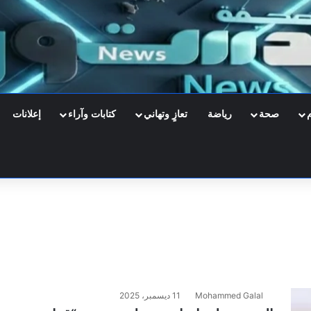
صحة
رياضة
تعازٍ وتهاني
كتابات وآراء
إعلانات
Mohammed Galal
11 ديسمبر، 2025