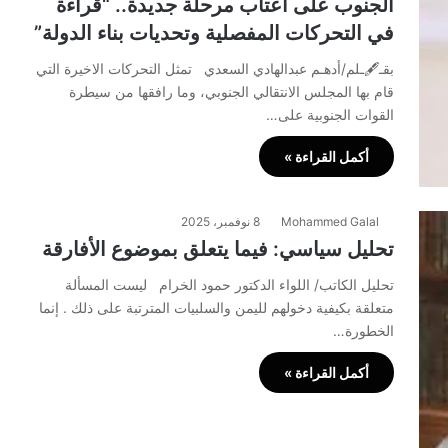
الجنوب على اعتاب مرحلة جديدة.. “قراءة
في التحركات المفصلية وتحديات بناء الدولة”
بقـ🖋ـلم/أدهـم عبدالهادي السعدي تمثل التحركات الاخيرة التي
قام بها المجلس الانتقالي الجنوبي، وما رافقها من سيطرة
القوات الجنوبية على…
أكمل القراءة »
Mohammed Galal
8 نوفمبر، 2025
تحليل سياسي: فيما يتعلق بموضوع الأفارقة
تحليل الكاتب/ اللواء الدكتور حمود الخرام ليست المسألة
متعلقة بكيفية دخولهم لليمن والسلبيات المترتبة على ذلك . إنما
الخطورة…
أكمل القراءة »