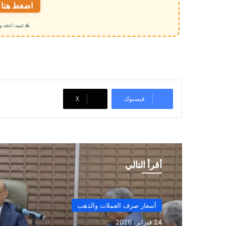
ت
اضغط هنا ل
ح
⚠️ تنبيه: انتقد
م
ي
ل
…
فيسبوك
‫X
أقرأ التالي
أسعار صرف العملات والذهب
24 فبراير، 2026