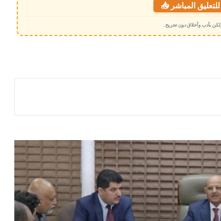
لتعليق المباشر 📥
 ولكن بأدب وأخلاق دون تجريح.
​عدن: سموم الشائعات تستشري في سوق
الصرف، ورد حاسم من “البنك المركزي”
يقطع الطريق أمام مصادر تلك الشائعات
أسعار صرف العملات الأجنبية صباح اليوم
الأحد 15 فبراير 2026م
مليار ريال سعودي لدعم الاقتصاد وتغطية
الاحتياجات العاجلة (تفاصيل)
إجراءات مصرفية حديثة لتنظيم الريال
السعودي
فخ الصرافين يعود من جديد .. تفاصيل لعبة
خطيرة تهدد مدخرات المواطنين