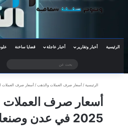
الرئيسية
أخبار وتقارير
أخبار عاجلة
قضايا ساخنة
علوم
‫X
فيسبوك
تيلقرام
واتساب
الوضع المظلم
بحث
عن
الرئيسية
/
أسعار صرف العملات والذهب
/
أسعار صرف العملات اليوم الثلاثاء 21 ينا
2025 في عدن وصنعاء