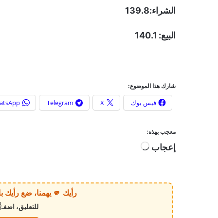
الشراء:139.8
البيع: 140.1
شارك هذا الموضوع:
فيس بوك
X
Telegram
atsApp
معجب بهذه:
إعجاب
ج
ا
ر
ي
رأيك 🫵 يهمنا، ضع رأيك بالخبر أو الموقع بكل وضوح وصراحة!
ا
للتعليق، اضغـ
ل