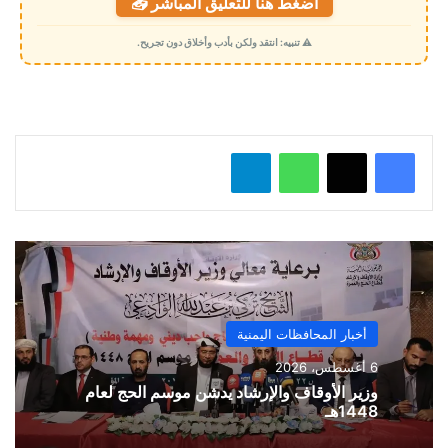
اضغط هنا للتعليق المباشر 📥
ح
م
⚠️ تنبيه: انتقد ولكن بأدب وأخلاق دون تجريح.
ي
ل
…
واتساب
تيلقرام
أخبار المحافظات اليمنية
6 أغسطس، 2026
وزير الأوقاف والإرشاد يدشن موسم الحج لعام
1448هـ