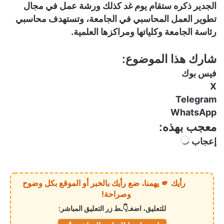
الجدير ذكره ستقام يوم غد كذلك ورشة عمل في مجال
تطوير العمل المحاسبي في الجامعة، وتستهدف محاسبي
رئاسة الجامعة وكلياتها ومراكزها العلمية.
شارك هذا الموضوع:
فيس بوك
X
Telegram
WhatsApp
معجب بهذه:
إعجاب
ج
ا
ر
ي
رأيك 🫵 يهمنا، ضع رأيك بالخبر أو الموقع بكل وضوح
ا
وصراحة!
ل
للتعليق، اضغـ👇ـط زر التعليق المباشر:
ت