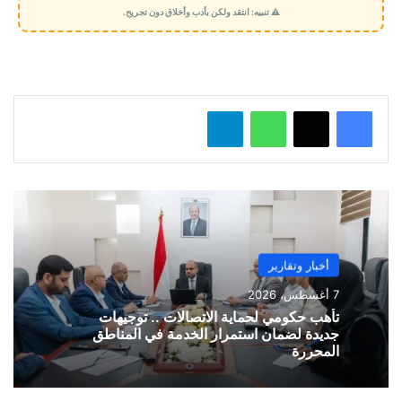
م
⚠️ تنبيه: انتقد ولكن بأدب وأخلاق دون تجريح.
ي
ل
…
واتساب
تيلقرام
أخبار وتقارير
7 أغسطس، 2026
تأهب حكومي لحماية الاتصالات .. توجيهات
جديدة لضمان استمرار الخدمة في المناطق
المحررة