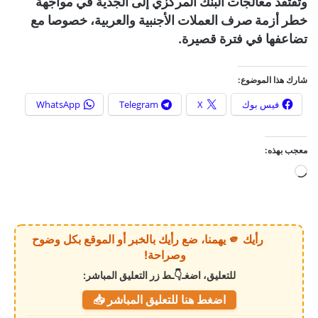
وتفتقد معالجات البنك المركزي إلى الجدية في مواجهة
خطر أزمة صرف العملات الأجنبية والعربية، خصوصا مع
تضاعفها في فترة قصيرة.
شارك هذا الموضوع:
فيس بوك
X
Telegram
WhatsApp
معجب بهذه:
ج
ا
ر
ي
رأيك 🫵 يهمنا، ضع رأيك بالخبر أو الموقع بكل وضوح
ا
وصراحة!
ل
للتعليق، اضغـ👇ـط زر التعليق المباشر:
ت
اضغط هنا للتعليق المباشر 📥
ح