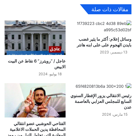
مقالات ذات صلة
وسائل إعلام: أكثر ما يثير غضب
بايدن الهجوم على على ابنه هانتر
13 ديسمبر، 2023
عاجل / “رويترز” 6 نقاط عن البيت
الابيض
18 يوليو، 2024
رئيس الانتقالي يزور الإفطار السنوي
السابع للمجلس العزابي بالعاصمة
عدن
15 مارس، 2024
الفتاحي الحوشبي عضو انتقالي
المحافظة يدين الحملات الاعلامية
المعادية التي تحاول النيل من رموز