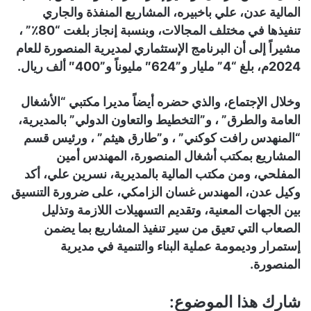
المالية عدن، علي باخبيره، المشاريع المنفذة والجاري
تنفيذها في مختلف المجالات، وبنسبة إنجاز بلغت “80٪” ،
مشيراً إلى أن البرنامج الإستثماري لمديرية المنصورة للعام
2024م، بلغ “4” مليار و”624″ مليوناً و”400″ ألف ريال.
وخلال الإجتماع، والذي حضره أيضاً مديرا مكتبي “الأشغال
العامة والطرق” ، و”التخطيط والتعاون الدولي” بالمديرية،
“المنهدس رافت كوكني” ، و”طارق هيثم” ، ورئيس قسم
المشاريع بمكتب أشغال المنصورة، المهندس أمين
المفلحي، ومن مكتب المالية بالمديرية، نسرين علي، أكد
وكيل عدن، المهندس غسان الزامكي، على ضرورة التنسيق
بين الجهات المعنية، وتقديم التسهيلات اللازمة وتذليل
الصعاب التي تعيق من سير تنفيذ المشاريع بما يضمن
إستمرار وديمومة عملية البناء والتنمية في مديرية
المنصورة.
شارك هذا الموضوع: