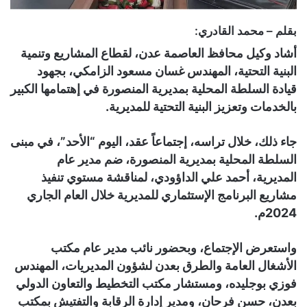
بقلم – محمد القادري:
أشاد وكيل محافظ العاصمة عدن، لقطاع المشاريع وتنمية
البنية التحتية، المهندس غسان مسعود الزامكي، بجهود
قيادة السلطة المحلية بمديرية المنصورة في إهتمامها الكبير
بالخدمات وتعزيز البنية التحتية للمديرية.
جاء ذلك، خلال تراسه، إجتماعاً عقد، اليوم “الأحد”، في مبنى
السلطة المحلية بمديرية المنصورة، ضم مدير عام
المديرية، أحمد علي الداؤودي، لمناقشة مستوي تنفيذ
مشاريع البرنامج الإستثماري للمديرية خلال العام الجاري
2024م.
واستعرض الإجتماع، وبحضور نائب مدير عام مكتب
الأشغال العامة والطرق بعدن لشؤون المديريات، المهندس
فوزي بوجليده، ومستشار مكتب التخطيط والتعاون الدولي
بعدن، حسن فرحان، ومدير إدارة الرقابة والتفتيش بمكتب