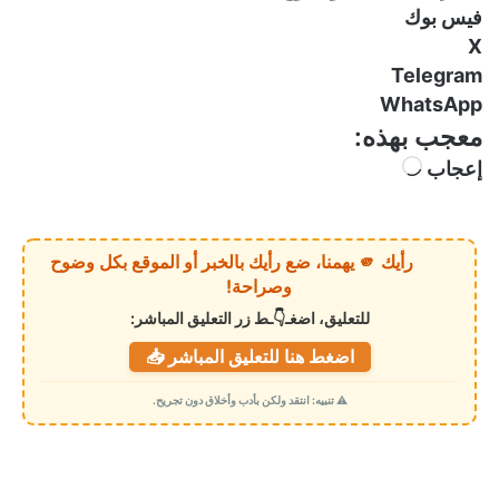
فيس بوك
X
Telegram
WhatsApp
معجب بهذه:
إعجاب
ج
ا
ر
ي
رأيك 🫵 يهمنا، ضع رأيك بالخبر أو الموقع بكل وضوح
ا
وصراحة!
ل
للتعليق، اضغـ👇ـط زر التعليق المباشر:
ت
اضغط هنا للتعليق المباشر 📥
ح
م
⚠️ تنبيه: انتقد ولكن بأدب وأخلاق دون تجريح.
ي
ل
…