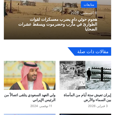
متابعات
6 أغسطس، 2026
هجوم حوثي دامٍ يضرب معسكرات لقوات
الطوارئ في مأرب وحضرموت ويسقط عشرات
الضحايا
مقالات ذات صلة
إيران تعيش ستة أيام من المأساة
ولي العهد السعودي يتلقى اتصالاً من
بين السماء والأرض
الرئيس الإيراني
3 فبراير، 2026
11 نوفمبر، 2024