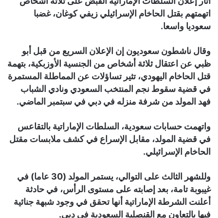
أثار إعلان السلطات الإماراتية القبض على ثلاثة أشخاص
اتهمتهم بقتل الحاخام الإسرائيلي زيفي كوغان، غضبا
سعوديا واسعا.
وقال ناشطون سعوديون إن الإعلان السريع من قبل أبو
ظبي عن اعتقال ثلاثة أشخاص من الجنسية الأوزبكية، بتهمة
قتل الحاخام اليهودي، تثير تساؤلات عن المماطلة المستمرة
في قضية سقوط نجم المنتخب السعودي ونادي الشباب
فهد المولد من شرفة منزله في دبي في سبتمبر الماضي.
واتهمت حسابات سعودية، السلطات الإماراتية بالتقاعس
في قضية المولد، مقابل الإسراع في كشف ملابسات مقتل
الحاخام الإسرائيلي.
وللشهر الثالث على التوالي، يستمر المولد (30 عاما) في
غيبوبة تامة، بعد إصابته على مستوى الرأس، في حادثة
أعلنت الشرطة الإماراتية أنها تحقق في وجود شبهة جنائية
فيها بالتعاون مع القنصلية السعودية في دبي.