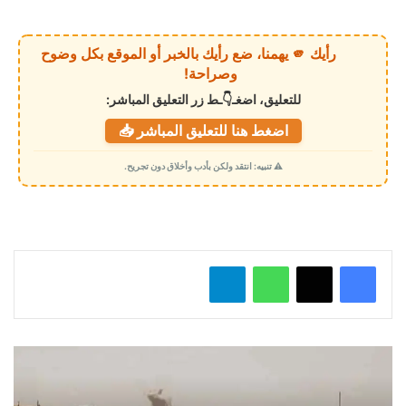
ر
ي
رأيك 🫵 يهمنا، ضع رأيك بالخبر أو الموقع بكل وضوح
ا
وصراحة!
ل
للتعليق، اضغـ👇ـط زر التعليق المباشر:
ت
اضغط هنا للتعليق المباشر 📥
ح
م
⚠️ تنبيه: انتقد ولكن بأدب وأخلاق دون تجريح.
ي
ل
…
واتساب
تيلقرام