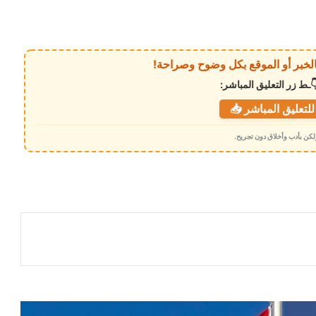
ـط زر التعليق المباشر:
لتعليق المباشر 📥
 ولكن بأدب وأخلاق دون تجريح.
رويترز: بند واحد أشعل الخلاف بين طهران
ومسقط حول مضيق هرمز .. ماهو ؟
الصين تكشف لأول مرة عن قدرتها على
تنفيذ ضربة نووية جوية
إيران تكشف عبر “رويترز” شروطها لإعادة
حركة الملاحة في مضيق هرمز