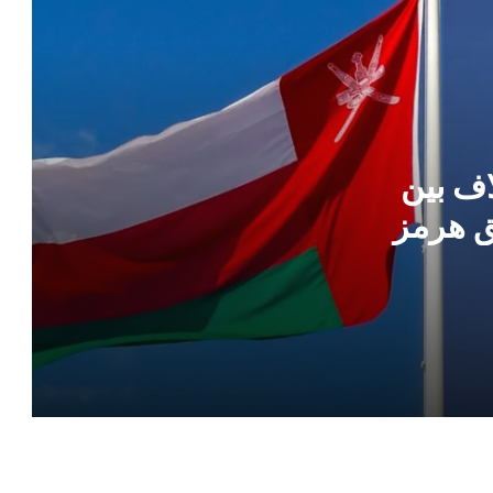
هجوم بـ الطائرات المسيّرة يستهدف سفينة
شحن تركية قبالة السواحل الروسية في
البحر الأسود
ترامب يعلن اتفاق وصفه بالتاريخي في غزة
.. تفاصيل
اف بين
 هرمز
الحوثيون يوسعون تهديد الملاحة بخطة
لفرض رسوم عبور على السفن
تقارير إعلامية تكشف لجوء واشنطن
لإستراتيجية الخنق الاقتصادي والحصار
البحري ضد إيران في دولة الولايات المتحدة
الأمريكية
تفاصيل الاستنفرار الأمني وفرض طوق حول
البعثة الدبلوماسية في دولة كندا