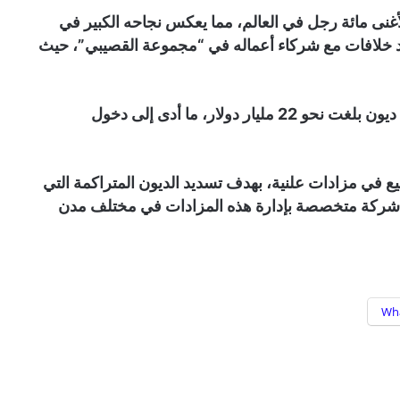
ربس” لأغنى مائة رجل في العالم، مما يعكس نجاحه الكبير في
بعد خلافات مع شركاء أعماله في “مجموعة القصيبي”، حيث
ومن ثم انهارت مجموعة سعد في 2009 بعد تراكم ديون بلغت نحو 22 مليار دولار، ما أدى إلى دخول
انع للبيع في مزادات علنية، بهدف تسديد الديون المتراكمة التي
ف شركة متخصصة بإدارة هذه المزادات في مختلف مدن
Wh