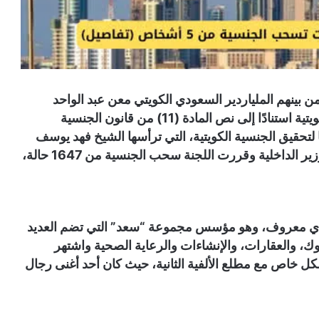
سحب الجنسية من 5 أشخاص، من بينهم الملياردير السعودي الكويتي معن عبد الواحد
الصانع، وذلك بناءً على مرسوم أصدرته الحكومة الكويتية استنادًا إلى نص المادة (11) من قانون الجنسية
ا لتحقيق الجنسية الكويتية، التي ترأسها الشيخ فهد يوسف
الصباح، نائب رئيس مجلس الوزراء ووزير الدفاع ووزير الداخلية وقررت اللجنة سحب الجنسية من 1647 حالة،
ودي معروف، وهو مؤسس مجموعة “سعد” التي تضم العديد
ك، والعقارات، والإنشاءات والرعاية الصحية واشتهر
كل خاص مع مطلع الألفية الثانية، حيث كان أحد أغنى رجال