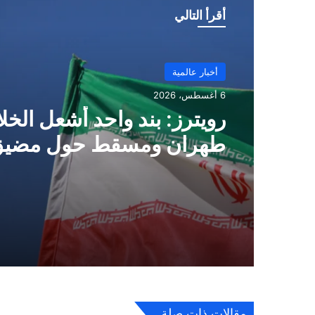
أقرأ التالي
أخبار عالمية
6 أغسطس، 2026
رويترز: بند واحد أشعل الخل
طهران ومسقط حول مضيق
.. ماهو ؟
مقالات ذات صلة