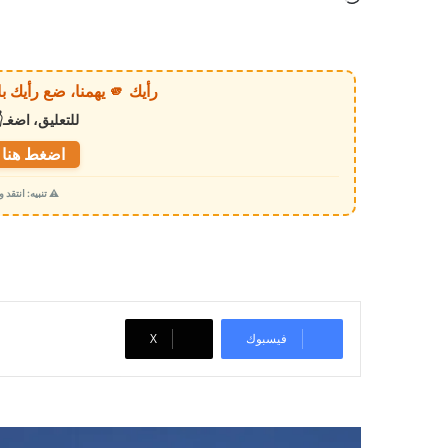
ا
ر
ي
رأيك 🫵 يهمنا، ضع رأيك بالخبر أو الموقع بكل وضوح وصراحة!
ا
للتعليق، اضغـ
ل
ت
اضغط هنا ل
ح
⚠️ تنبيه: انتقد
م
ي
ل
…
فيسبوك
‫X