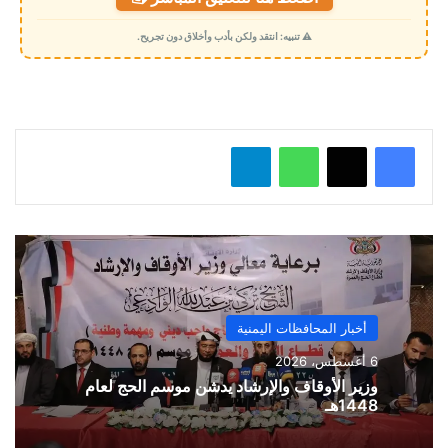
ح
م
⚠️ تنبيه: انتقد ولكن بأدب وأخلاق دون تجريح.
ي
ل
…
واتساب
تيلقرام
أخبار المحافظات اليمنية
6 أغسطس، 2026
وزير الأوقاف والإرشاد يدشن موسم الحج لعام
1448هـ