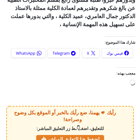
عن بالغ شكرهم وتقديرهم لعمادة الكلية ممثلة بالاستاذ
الدكتور جمال العامري، عميد الكلية ، والتي بدورها عملت
على تسهيل هذه المهمة الإنسانية ،
شارك هذا الموضوع:
فيس بوك
X
Telegram
WhatsApp
معجب بهذه:
ج
ا
ر
ي
رأيك 🫵 يهمنا، ضع رأيك بالخبر أو الموقع بكل وضوح
ا
وصراحة!
ل
للتعليق، اضغـ👇ـط زر التعليق المباشر:
ت
اضغط هنا للتعليق المباشر 📥