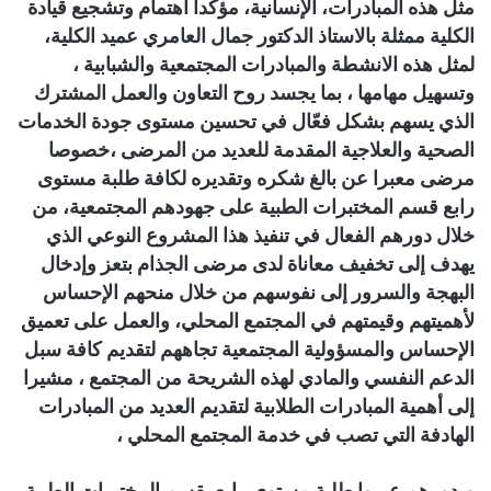
مثل هذه المبادرات، الإنسانية، مؤكدا اهتمام وتشجيع قيادة
الكلية ممثلة بالاستاذ الدكتور جمال العامري عميد الكلية،
لمثل هذه الانشطة والمبادرات المجتمعية والشبابية ،
وتسهيل مهامها ، بما يجسد روح التعاون والعمل المشترك
الذي يسهم بشكل فعّال في تحسين مستوى جودة الخدمات
الصحية والعلاجية المقدمة للعديد من المرضى ،خصوصا
مرضى معبرا عن بالغ شكره وتقديره لكافة طلبة مستوى
رابع قسم المختبرات الطبية على جهودهم المجتمعية، من
خلال دورهم الفعال في تنفيذ هذا المشروع النوعي الذي
يهدف إلى تخفيف معاناة لدى مرضى الجذام بتعز وإدخال
البهجة والسرور إلى نفوسهم من خلال منحهم الإحساس
لأهميتهم وقيمتهم في المجتمع المحلي، والعمل على تعميق
الإحساس والمسؤولية المجتمعية تجاههم لتقديم كافة سبل
الدعم النفسي والمادي لهذه الشريحة من المجتمع ، مشيرا
إلى أهمية المبادرات الطلابية لتقديم العديد من المبادرات
الهادفة التي تصب في خدمة المجتمع المحلي ،
وبدورهم عبروا طلبة مستوى رابع بقسم المختبرات الطبية