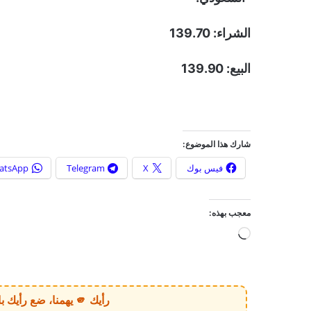
الشراء: 139.70
البيع: 139.90
شارك هذا الموضوع:
فيس بوك
X
Telegram
atsApp
معجب بهذه:
ج
ا
ر
ي
رأيك 🫵 يهمنا، ضع رأيك بالخبر أو الموقع بكل وضوح وصراحة!
ا