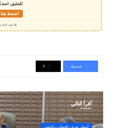
للتعليق، اضغـ
ل
ت
اضغط هنا ل
ح
⚠️ تنبيه: انتقد
م
ي
ل
…
فيسبوك
‫X
أقرأ التالي
أسعار صرف العملات والذهب