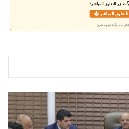
ـط زر التعليق المباشر:
لتعليق المباشر 📥
 ولكن بأدب وأخلاق دون تجريح.
​عدن: سموم الشائعات تستشري في سوق
الصرف، ورد حاسم من “البنك المركزي”
يقطع الطريق أمام مصادر تلك الشائعات
أسعار صرف العملات الأجنبية صباح اليوم
الأحد 15 فبراير 2026م
مليار ريال سعودي لدعم الاقتصاد وتغطية
الاحتياجات العاجلة (تفاصيل)
إجراءات مصرفية حديثة لتنظيم الريال
السعودي