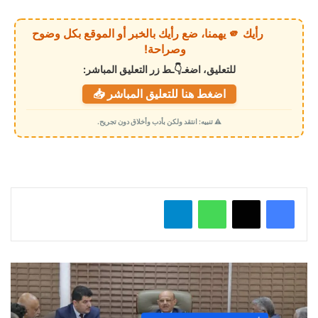
ر
ي
رأيك 🫵 يهمنا، ضع رأيك بالخبر أو الموقع بكل وضوح
ا
وصراحة!
ل
للتعليق، اضغـ👇ـط زر التعليق المباشر:
ت
اضغط هنا للتعليق المباشر 📥
ح
م
⚠️ تنبيه: انتقد ولكن بأدب وأخلاق دون تجريح.
ي
ل
…
واتساب
تيلقرام