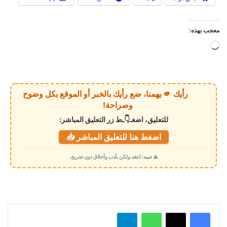
معجب بهذه:
ج
ا
ر
ي
رأيك 🫵 يهمنا، ضع رأيك بالخبر أو الموقع بكل وضوح
ا
وصراحة!
ل
للتعليق، اضغـ👇ـط زر التعليق المباشر:
ت
اضغط هنا للتعليق المباشر 📥
ح
م
⚠️ تنبيه: انتقد ولكن بأدب وأخلاق دون تجريح.
ي
ل
…
واتساب
تيلقرام