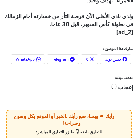
الحمراء” بهدف وحيد.
ولدى نادي الأهلي الآن فرصة الثأر من خسارته أمام الزمالك
في بطولة كأس السوبر، قبل 30 عاما.
[ad_2]
شارك هذا الموضوع:
فيس بوك
X
Telegram
WhatsApp
معجب بهذه:
إعجاب
ج
ا
ر
ي
رأيك 🫵 يهمنا، ضع رأيك بالخبر أو الموقع بكل وضوح
ا
وصراحة!
ل
للتعليق، اضغـ👇ـط زر التعليق المباشر:
ت