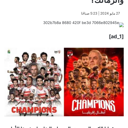
والزمالك؟
​27 مايو 2024 | 5:23 صباحًا
[ad_1]