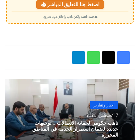
اضغط هنا للتعليق المباشر 📥
ح
م
⚠️ تنبيه: انتقد ولكن بأدب وأخلاق دون تجريح.
ي
ل
…
واتساب
تيلقرام
أخبار وتقارير
7 أغسطس، 2026
تأهب حكومي لحماية الاتصالات .. توجيهات
جديدة لضمان استمرار الخدمة في المناطق
المحررة