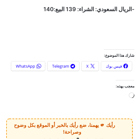
-الريال السعودي: الشراء: 139 البيع:140
شارك هذا الموضوع:
فيس بوك
X
Telegram
WhatsApp
معجب بهذه:
ج
ا
ر
ي
رأيك 🫵 يهمنا، ضع رأيك بالخبر أو الموقع بكل وضوح
ا
وصراحة!
ل