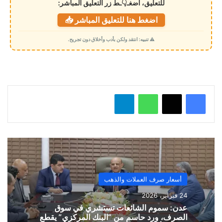
للتعليق، اضغـ👇ـط زر التعليق المباشر:
ت
اضغط هنا للتعليق المباشر 📥
ح
م
⚠️ تنبيه: انتقد ولكن بأدب وأخلاق دون تجريح.
ي
ل
…
واتساب
تيلقرام
أسعار صرف العملات والذهب
24 فبراير، 2026
​عدن: سموم الشائعات تستشري في سوق
الصرف، ورد حاسم من “البنك المركزي” يقطع