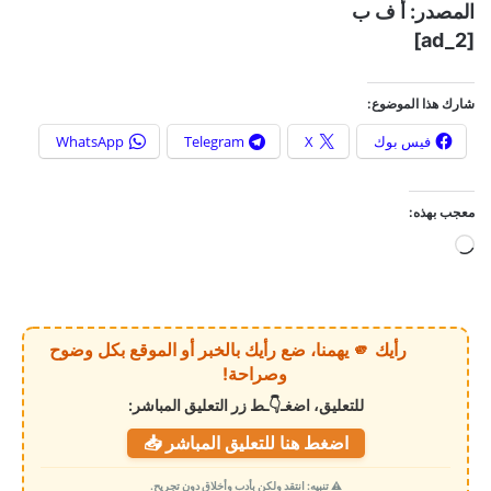
المصدر: أ ف ب
[ad_2]
شارك هذا الموضوع:
فيس بوك
X
Telegram
WhatsApp
معجب بهذه:
ج
ا
ر
ي
رأيك 🫵 يهمنا، ضع رأيك بالخبر أو الموقع بكل وضوح
ا
وصراحة!
ل
للتعليق، اضغـ👇ـط زر التعليق المباشر:
ت
اضغط هنا للتعليق المباشر 📥
ح
م
⚠️ تنبيه: انتقد ولكن بأدب وأخلاق دون تجريح.