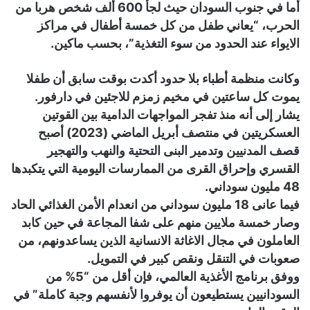
أما في جنوب السودان حيث لجأ 600 ألف شخص هربا من
الحرب، “يعاني طفل من كل خمسة أطفال في مراكز
الايواء عند الحدود من سوء التغذية”، بحسب ماكين.
وكانت منظمة أطباء بلا حدود أكدت بوقت سابق أن طفلا
يموت كل ساعتين في مخيم زمزم للاجئين في دارفور.
يشار إلى أنه منذ تفجر المواجهات الدامية بين القوتين
العسكريتين في منتصف أبريل الماضي (2023) أصبح
قصف المدنيين وتدمير البنى التحتية والنهب والتهجير
القسري وإحراق القرى من الممارسات اليومية التي يتكبدها
48 مليون سوداني.
فيما عانى 18 مليون سوداني من انعدام الأمن الغذائي الحاد
وصار خمسة ملايين منهم على شفا المجاعة في حين كابد
العاملون في مجال الاغاثة الانسانية الذين يساعدونهم، من
صعوبات في التنقل ونقص كبير في التمويل.
ووفق برنامج الأغذية العالمي، فإن أقل من “5% من
السودانيين يستطيعون أن يوفروا لأنفسهم وجبة كاملة” في