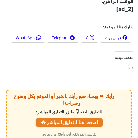
الوقت الراهن.
[ad_2]
شارك هذا الموضوع:
فيس بوك
X
Telegram
WhatsApp
معجب بهذه:
ج
ا
ر
ي
رأيك 🫵 يهمنا، ضع رأيك بالخبر أو الموقع بكل وضوح
ا
وصراحة!
ل
للتعليق، اضغـ👇ـط زر التعليق المباشر:
ت
اضغط هنا للتعليق المباشر 📥
ح
م
⚠️ تنبيه: انتقد ولكن بأدب وأخلاق دون تجريح.