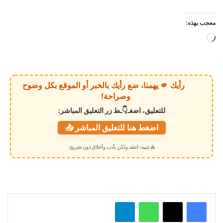
معجب بهذه:
ج
ا
ر
ي
رأيك 🫵 يهمنا، ضع رأيك بالخبر أو الموقع بكل وضوح
ا
وصراحة!
ل
للتعليق، اضغـ👇ـط زر التعليق المباشر:
ت
اضغط هنا للتعليق المباشر 📥
ح
م
⚠️ تنبيه: انتقد ولكن بأدب وأخلاق دون تجريح.
ي
ل
…
واتساب
تيلقرام