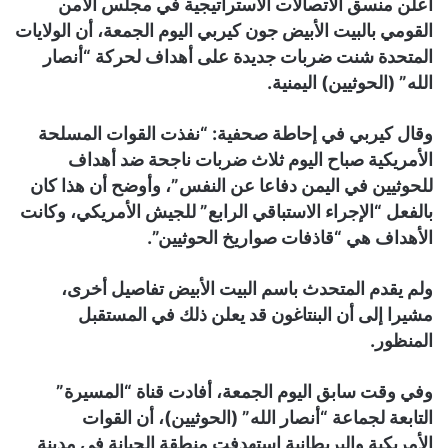
أعلن منسق الاتصالات الاستراتيجية في مجلس الأمن
القومي بالبيت الأبيض جون كيربي اليوم الجمعة، أن الولايات
المتحدة شنت ضربات جديدة على أهداف لحركة “أنصار
الله” (الحوثيين) اليمنية.
وقال كيربي في إحاطة صحفية: “نفذت القوات المسلحة
الأمريكية صباح اليوم ثلاث ضربات ناجحة ضد أهداف
للحوثيين في اليمن دفاعا عن النفس”، وأوضح أن هذا كان
بالفعل “الإجراء الاستباقي الرابع” للجيش الأمريكي، وكانت
الأهداف هي “قاذفات صواريخ الحوثيين”.
ولم يقدم المتحدث باسم البيت الأبيض تفاصيل أخرى،
مشيرا إلى أن البنتاغون قد يعلن ذلك في المستقبل
المنظور.
وفي وقت سابق اليوم الجمعة، أفادت قناة “المسيرة”
التابعة لجماعة “أنصار الله” (الحوثيين)، أن القوات
الأمريكية والبريطانية استهدفت منطقة الجبانة في مدينة