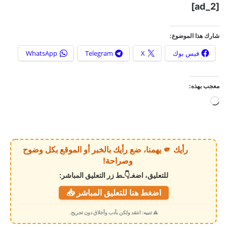
[ad_2]
شارك هذا الموضوع:
فيس بوك
X
Telegram
WhatsApp
معجب بهذه:
ج
ا
ر
ي
رأيك 🫵 يهمنا، ضع رأيك بالخبر أو الموقع بكل وضوح
ا
وصراحة!
ل
للتعليق، اضغـ👇ـط زر التعليق المباشر:
ت
اضغط هنا للتعليق المباشر 📥
ح
م
⚠️ تنبيه: انتقد ولكن بأدب وأخلاق دون تجريح.
ي