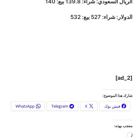
الريال السعودي: شراء: 139.8 بيع: 140
الدولار: شراء: 527 بيع: 532
[ad_2]
شارك هذا الموضوع:
فيس بوك
X
Telegram
WhatsApp
معجب بهذه:
ج