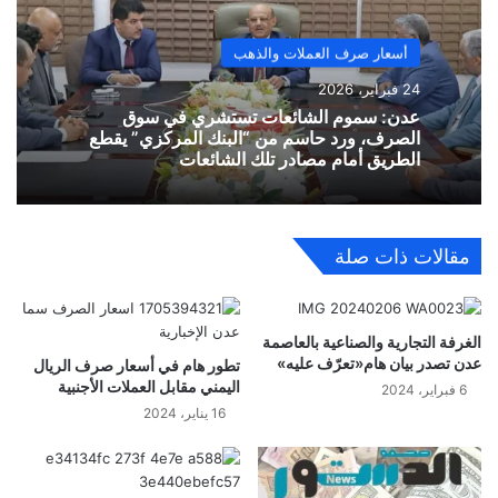
أسعار صرف العملات والذهب
24 فبراير، 2026
​عدن: سموم الشائعات تستشري في سوق
الصرف، ورد حاسم من “البنك المركزي” يقطع
الطريق أمام مصادر تلك الشائعات
مقالات ذات صلة
الغرفة التجارية والصناعية بالعاصمة
عدن تصدر بيان هام«تعرّف عليه»
تطور هام في أسعار صرف الريال
اليمني مقابل العملات الأجنبية
6 فبراير، 2024
16 يناير، 2024