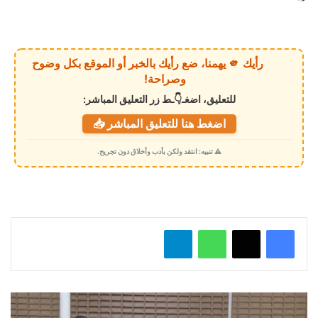
ا
ر
ي
رأيك 🫵 يهمنا، ضع رأيك بالخبر أو الموقع بكل وضوح
ا
وصراحة!
ل
للتعليق، اضغـ👇ـط زر التعليق المباشر:
ت
اضغط هنا للتعليق المباشر 📥
ح
م
⚠️ تنبيه: انتقد ولكن بأدب وأخلاق دون تجريح.
ي
ل
…
واتساب
تيلقرام