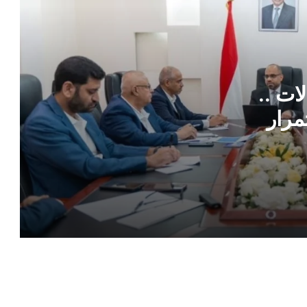
لإيقاف اعتماد شهادات مناطق الحوثيين
مستشار رئاسي يكشف سر تماسك مجلس
القيادة ويوجه رسائل حاسمة للداخل
والخارج
ات ..
تعيينات رئاسية جديدة تشمل المسؤولين
مرار
الإداريين لمجلس القيادة الأعلى للقوات
ة
المسلحة
قرار جمهوري بتعيين أركان حرب جديد
للقوات الجوية والدفاع الجوي
الرئيس العليمي يجري تعيينات جديدة في
قيادة القوات الجوية والدفاع الجوي
قرار رئاسي جديد .. العليمي يعين قيادات
جديدة في جهاز أمن الدولة