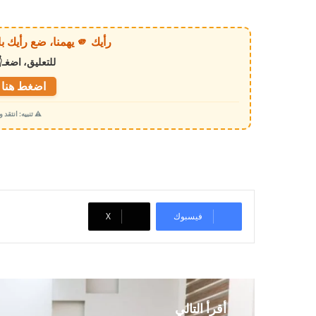
ر
ي
رأيك 🫵 يهمنا، ضع رأيك بالخبر أو الموقع بكل وضوح وصراحة!
ا
للتعليق، اضغـ
ل
ت
اضغط هنا ل
ح
⚠️ تنبيه: انتقد
م
ي
ل
…
فيسبوك
‫X
أقرأ التالي