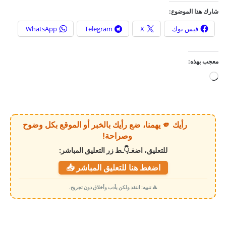
شارك هذا الموضوع:
فيس بوك
X
Telegram
WhatsApp
معجب بهذه:
ج
ا
ر
ي
رأيك 🫵 يهمنا، ضع رأيك بالخبر أو الموقع بكل وضوح
ا
وصراحة!
ل
للتعليق، اضغـ👇ـط زر التعليق المباشر:
ت
اضغط هنا للتعليق المباشر 📥
ح
م
⚠️ تنبيه: انتقد ولكن بأدب وأخلاق دون تجريح.
ي
ل
…