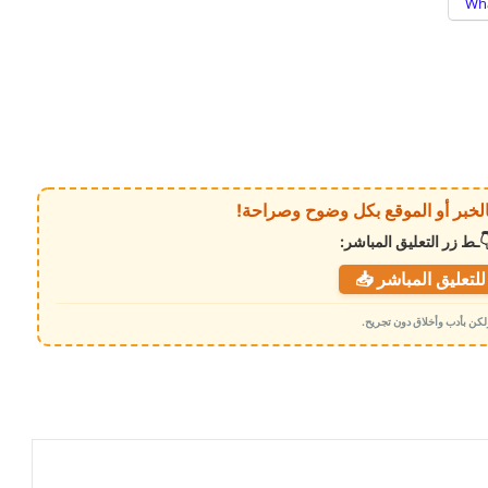
Wh
ـط زر التعليق المباشر:
لتعليق المباشر 📥
 ولكن بأدب وأخلاق دون تجريح.
برئاسة الخنبشي اللجنة التحضيرية للمجلس
التنسيقي تعقداجتماعها الرابع وتقر المشروع
السياسي وميثاق الشرف والوثائق التأسيسية
مأرب تشهد تصعيدًا ميدانيًا أسفر عن سقوط
ضحايا في صفوف الجيش