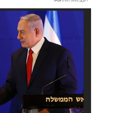
​1 أبريل 2025 | 2:33 صباحًا