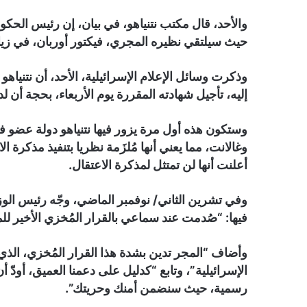
والأحد، قال مكتب نتنياهو، في بيان، إن رئيس الحكوم
حيث سيلتقي نظيره المجري، فيكتور أوربان، في زيار
وذكرت وسائل الإعلام الإسرائيلية، الأحد، أن نتنيا
إليه، تأجيل شهادته المقررة يوم الأربعاء، بحجة أن لديه 
وستكون هذه أول مرة يزور فيها نتنياهو دولة عضو في
وغالانت، مما يعني أنها مُلزَمة نظريا بتنفيذ مذكرة ا
أعلنت أنها لن تمتثل لمذكرة الاعتقال.
وفي تشرين الثاني/ نوفمبر الماضي، وجّه رئيس الوز
فيها: “صُدمت عند سماعي بالقرار المُخزي الأخير للم
وأضاف “المجر تدين بشدة هذا القرار المُخزي، الذي
الإسرائيلية”، وتابع “كدليل على دعمنا العميق، أودّ
رسمية، حيث سنضمن أمنك وحريتك”.