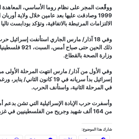
ووقّعت المجر على نظام روما الأساسي، المعاهدة الد
1999 وصادقت عليها بعد عامين خلال ولاية أوربان
الالتزامات المرتبطة بالاتفاقية، وتؤكد بودابست تالي
وفي 18 آذار/ مارس الجاري استأنفت إسرائيل ح
وزارة الصحة بالقطاع.
وفي الأول من آذار/ مارس انتهت المرحلة الأولى م
إسرائيل بدأ سريانه في 19 كانون 
في المرحلة الثانية، واستأنف الحرب.
من 164 ألف شهيد وجريح من الفلسطينيين في غزة، معظمهم أطفال ونساء، وما يزيد على 14 ألف مفقود.
شارك هذا الموضوع: