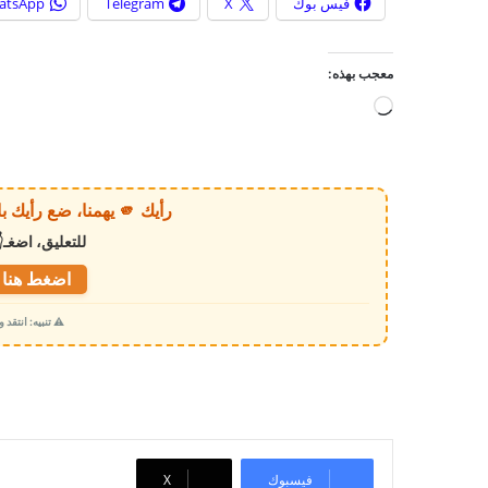
فيس بوك
X
Telegram
atsApp
معجب بهذه:
ج
ا
ر
ي
رأيك 🫵 يهمنا، ضع رأيك بالخبر أو الموقع بكل وضوح وصراحة!
ا
للتعليق، اضغـ
ل
ت
اضغط هنا ل
ح
⚠️ تنبيه: انتقد
م
ي
ل
…
فيسبوك
‫X