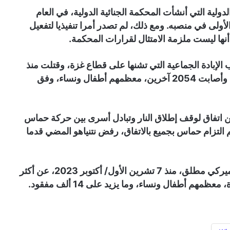
ولية التي أنشأت المحكمة الجنائية الدولية، في العام
 الأولى في منصبه. ومع ذلك، لم تصدر أمرا تنفيذيا لتفعيل
ا أنها ليست ملزمة الامتثال لقرارات المحكمة.
رب الإبادة الجماعية التي تشنها على قطاع غزة، وقتلت منذ
ذلك الحين حتى صباح أمس، السبت، 921 فلسطينيا وأصابت 2054 آخرين، معظمهم أطفال ونساء، وفق
ن اتفاق لوقف إطلاق النار وتبادل أسرى بين حركة حماس
الثاني/ يناير، ورغم التزام حماس بجميع بالاتفاق، رفض نتنياهو المضي قدما
وأسفرت حرب الإبادة الإسرائيلية التي تشن بدعم أميركي مطلق، منذ 7 تشرين الأول/ أكتوبر 2023، عن أكثر