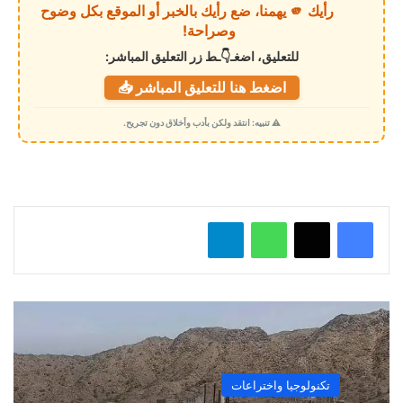
رأيك 🫵 يهمنا، ضع رأيك بالخبر أو الموقع بكل وضوح
ا
وصراحة!
ل
للتعليق، اضغـ👇ـط زر التعليق المباشر:
ت
اضغط هنا للتعليق المباشر 📥
ح
م
⚠️ تنبيه: انتقد ولكن بأدب وأخلاق دون تجريح.
ي
ل
…
واتساب
تيلقرام
تكنولوجيا واختراعات