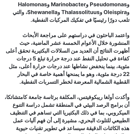
وPseudomonas وMarinobacter وHalomonas
وOleispira وThalassolituus وShewanella، والتي
تلعب دورًا رئيسيًا في تفكيك المركبات النفطية.
واعتمد الباحثون في دراستهم على مراجعة الأبحاث
المنشورة خلال الأعوام الخمسة عشر الماضية، حيث
أظهرت النتائج أن العديد من السلالات البكتيرية تحقق أعلى
كفاءة في تحليل النفط عند درجة حرارة تبلغ 5 درجات
مئوية، بينما ينخفض نشاطها عند درجات حرارة أعلى، مثل
22 درجة مئوية، وهو ما يمنحها أهمية خاصة في البحار
القطبية الشمالية المعرضة لخطر التسربات النفطية.
وأكدت أولغا ريبكوفيتس، المكلفة برئاسة جامعة كامتشاتكا،
أن برامج الرصد البيئي في المنطقة تشمل دراسة التنوع
الميكروبي، بما في ذلك البكتيريا التي تساهم في التنظيف
الطبيعي للتلوث البحري، مشيرة إلى أن فهم آليات عمل
هذه الكائنات الدقيقة سيساعد في تطوير تقنيات حيوية