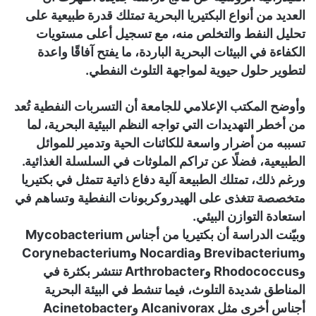
العديد من أنواع البكتيريا البحرية تمتلك قدرة طبيعية على
تحليل النفط والتخلص منه، مع تسجيل أعلى مستويات
الكفاءة في البيئات البحرية الباردة، ما يفتح آفاقًا واعدة
لتطوير حلول حيوية لمواجهة التلوث النفطي.
وأوضح المكتب الإعلامي للجامعة أن التسربات النفطية تُعد
من أخطر التهديدات التي تواجه النظم البيئية البحرية، لما
تسببه من أضرار واسعة للكائنات الحية وتدمير للموائل
الطبيعية، فضلًا عن تراكم الملوثات في السلسلة الغذائية.
ورغم ذلك، تمتلك الطبيعة آلية دفاع ذاتية تتمثل في بكتيريا
متخصصة تتغذى على الهيدروكربونات النفطية وتساهم في
استعادة التوازن البيئي.
وبيّنت الدراسة أن بكتيريا من أجناس Mycobacterium
وBrevibacterium وNocardia وCorynebacterium
وRhodococcus وArthrobacter تنتشر بكثرة في
المناطق شديدة التلوث، فيما تنشط في البيئة البحرية
أجناس أخرى مثل Alcanivorax وAcinetobacter