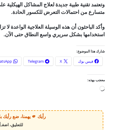
وتعتمد تقنية طبية جديدة لعلاج المشاكل الهيكلية عل
متسارع من احتمالات التعرض للكسور الحادة.
وأكد الباحثون أن هذه الوسيلة العلاجية الواعدة لا تز
استخدامها بشكل سريري واسع النطاق حتى الآن.
شارك هذا الموضوع:
فيس بوك
X
Telegram
atsApp
معجب بهذه:
ج
ا
ر
ي
رأيك 🫵 يهمنا، ضع رأيك بالخبر أو الموقع بكل وضوح وصراحة!
ا
للتعليق، اضغـ
ل