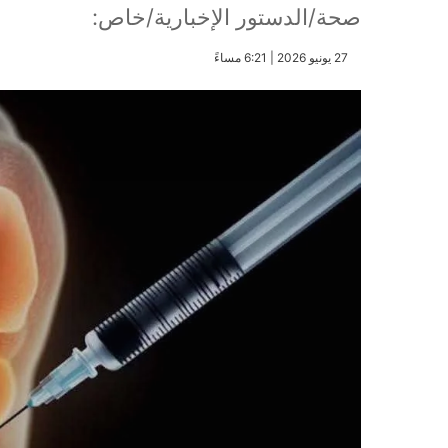
صحة/الدستور الإخبارية/خاص:
​27 يونيو 2026 | 6:21 مساءً