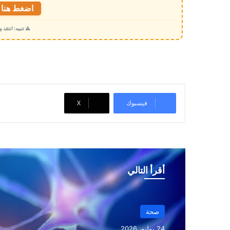
ت
اضغط هنا ل
ح
⚠️ تنبيه: انتقد
م
ي
ل
…
فيسبوك
‫X
أقرأ التالي
صحة
24 يوليو، 2026