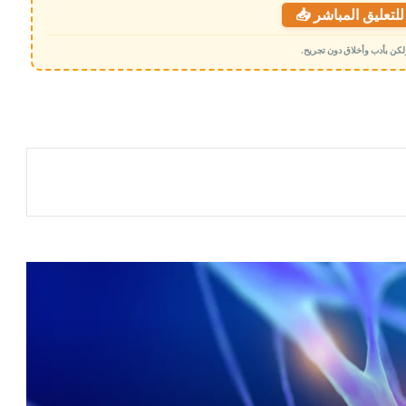
لتعليق المباشر 📥
 ولكن بأدب وأخلاق دون تجريح.
اكتشاف هام في الدماغ قد يمهد لعلاجات
جديدة لاضطرابات النوم
دراسة تكشف الخطر الخفي للسكر
مصر تحطم رقما قياسيا في موسوعة غينيس
خلال 12 ساعة
مؤشرات وبائية مقلقة تحذر من انتشار
متسارع لمرض فيروسي فتاك داخل عدة
محافظات يمنية
تحذير صحي من عادة شائعة أثناء النوم في