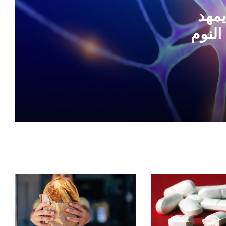
الطقس الحار
يمهد
النوم
فرنسا تسجل أول حالة إصابة بهذا الفيروس
اكتشاف سبب غير متوقع لمشكلات المفاصل
خبير روسي يكشف عن طريقة رئيسية
للوقاية من مقدمات السكري
سبب غير متوقع لأحد أكثر أنواع السرطان
انتشارا
سعي لتطوير “لقاح شامل” ضد الأوبئة
المستقبلية