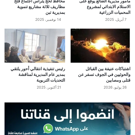
مأمور مديرية الضالع يوقع على
محافظ لحج يترأس اجتماع فتح
الاستلام الابتدائي لمشروع
مظاريف ثلاثة مشاريع تنموية
المحميات الزراعية
بمديرية تبن
7 أبريل، 2025
14 نوفمبر، 2025
اشتباكات عنيفة بين القبائل
رئيس تنفيذية انتقالي أحور يلتقي
والحوثيين في الجوف تسفر عن
بمدير عام المديرية لمناقشة
قتلى ومصابين
التحديات التربوية
26 يوليو، 2026
21 أكتوبر، 2025