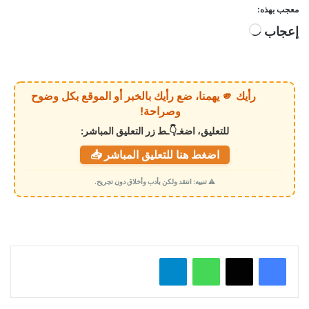
معجب بهذه:
إعجاب
ج
ا
ر
ي
رأيك 🫵 يهمنا، ضع رأيك بالخبر أو الموقع بكل وضوح
ا
وصراحة!
ل
للتعليق، اضغـ👇ـط زر التعليق المباشر:
ت
اضغط هنا للتعليق المباشر 📥
ح
م
⚠️ تنبيه: انتقد ولكن بأدب وأخلاق دون تجريح.
ي
ل
…
واتساب
تيلقرام