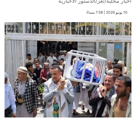
أخبار محلية/تعز/الدستور الاخبارية
​10 يونيو 2026 | 7:58 مساءً