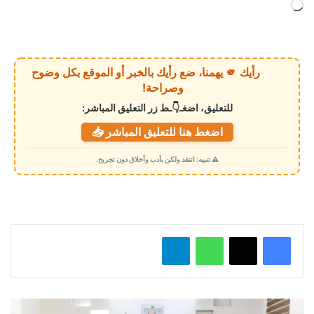
ج
ا
ر
ي
رأيك 🫵 يهمنا، ضع رأيك بالخبر أو الموقع بكل وضوح
ا
وصراحة!
ل
للتعليق، اضغـ👇ـط زر التعليق المباشر:
ت
اضغط هنا للتعليق المباشر 📥
ح
م
⚠️ تنبيه: انتقد ولكن بأدب وأخلاق دون تجريح.
ي
ل
…
واتساب
تيلقرام