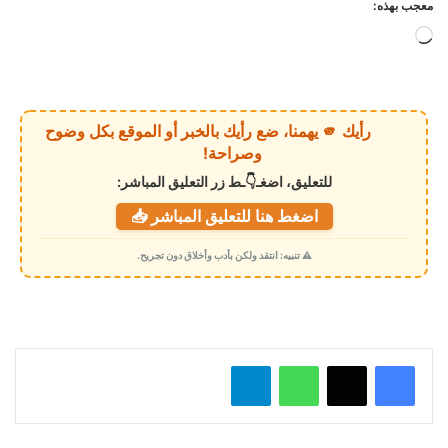
معجب بهذه:
ج
ا
ر
ي
رأيك 🫵 يهمنا، ضع رأيك بالخبر أو الموقع بكل وضوح
ا
وصراحة!
ل
للتعليق، اضغـ👇ـط زر التعليق المباشر:
ت
اضغط هنا للتعليق المباشر 📥
ح
م
⚠️ تنبيه: انتقد ولكن بأدب وأخلاق دون تجريح.
ي
ل
…
واتساب
تيلقرام