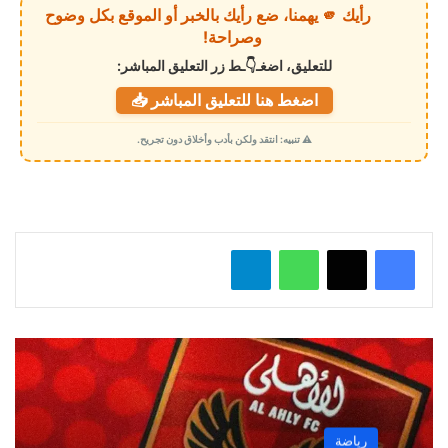
رأيك 🫵 يهمنا، ضع رأيك بالخبر أو الموقع بكل وضوح
ا
وصراحة!
ل
للتعليق، اضغـ👇ـط زر التعليق المباشر:
ت
اضغط هنا للتعليق المباشر 📥
ح
م
⚠️ تنبيه: انتقد ولكن بأدب وأخلاق دون تجريح.
ي
ل
…
واتساب
تيلقرام
رياضة