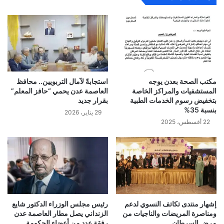
مكتب الصحة بعدن يوجه
استجابةً لآمال التربويين.. محافظ
المستشفيات والمراكز الخاصة
العاصمة عدن يحمي “حافز المعلم”
بتخفيض رسوم الخدمات الطبية
بقرار جديد
بنسبة 35%
29 يناير، 2026
22 أغسطس، 2025
إشهار منتدى تكاتف النسوي لدعم
رئيس مجلس الوزراء الدكتور شايع
ومناصرة المريضات والناجيات من
الزنداني يصل مطار العاصمة عدن
مرض السرطان
رفقة عدد من أعضاء الحكومة