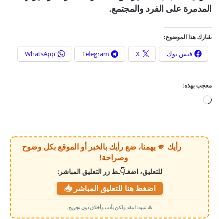
المدمرة على الفرد والمجتمع.
شارك هذا الموضوع:
فيس بوك
X
Telegram
WhatsApp
معجب بهذه:
ج
ا
ر
ي
رأيك 🫵 يهمنا، ضع رأيك بالخبر أو الموقع بكل وضوح
ا
وصراحة!
ل
للتعليق، اضغـ👇ـط زر التعليق المباشر:
ت
اضغط هنا للتعليق المباشر 📥
ح
م
⚠️ تنبيه: انتقد ولكن بأدب وأخلاق دون تجريح.
ي