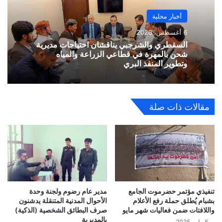
أخبار محلية
6 أغسطس، 2026
السقطري والشرجبي يناقشان احتياجات مديرية
شحن بالمهرة في قطاعي الزراعة والمياه
وتطوير المنفذ البري
مقالات ذات صلة
تنفيذي مؤتمر حضرموت الجامع
مدير عام رضوم ولجنة وحدة
بشبام يُطلق حملة رفع الأعلام
الأحوال المدنية المتنقلة يدشنون
واللافتات ضمن فعاليات شهر مايو
صرف البطائق الشخصية (الذكية)
بالمديرية
5 مايو، 2025