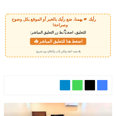
ا
ر
ي
رأيك 🫵 يهمنا، ضع رأيك بالخبر أو الموقع بكل وضوح
ا
وصراحة!
ل
للتعليق، اضغـ👇ـط زر التعليق المباشر:
ت
اضغط هنا للتعليق المباشر 📥
ح
م
⚠️ تنبيه: انتقد ولكن بأدب وأخلاق دون تجريح.
ي
ل
…
واتساب
تيلقرام