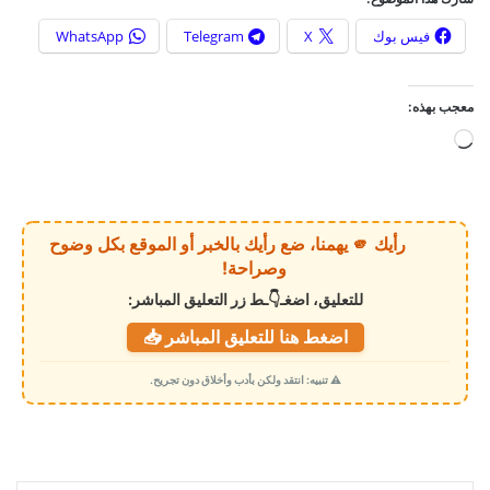
فيس بوك
X
Telegram
WhatsApp
معجب بهذه:
ج
ا
ر
ي
رأيك 🫵 يهمنا، ضع رأيك بالخبر أو الموقع بكل وضوح
ا
وصراحة!
ل
للتعليق، اضغـ👇ـط زر التعليق المباشر:
ت
اضغط هنا للتعليق المباشر 📥
ح
م
⚠️ تنبيه: انتقد ولكن بأدب وأخلاق دون تجريح.
ي
ل
…