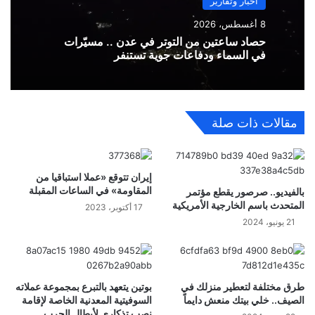
أخبار وتقارير
8 أغسطس، 2026
حصاد ساعتين من التوتر في عدن .. مسيّرات
في السماء ودفاعات جوية تستنفر
مقالات ذات صلة
إيران تتوقع «عملا استباقيا من
المقاومة» في الساعات المقبلة
بالفيديو.. صرصور يقطع مؤتمر
المتحدث باسم الخارجية الأمريكية
17 أكتوبر، 2023
21 يونيو، 2024
طرق مختلفة لتعطير منزلك في
بوتين يتعهد بالتبرع بمجموعة عملاته
الصيف.. خلي بيتك منعش دايماً
السوفيتية المعدنية الخاصة لإقامة
نصب تذكاري لأبطال الحرب