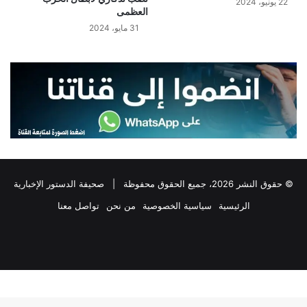
22 يونيو، 2024
العظمى
31 مايو، 2024
© حقوق النشر 2026، جميع الحقوق محفوظة |
صحيفة الدستور الإخبارية
الرئيسية
سياسية الخصوصية
من نحن
تواصل معنا
فيسبوك
‫X
تيلقرام
واتساب