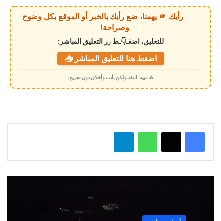
ي
رأيك 🫵 يهمنا، ضع رأيك بالخبر أو الموقع بكل وضوح
ا
وصراحة!
ل
للتعليق، اضغـ👇ـط زر التعليق المباشر:
ت
اضغط هنا للتعليق المباشر 📥
ح
م
⚠️ تنبيه: انتقد ولكن بأدب وأخلاق دون تجريح.
ي
ل
…
واتساب
تيلقرام