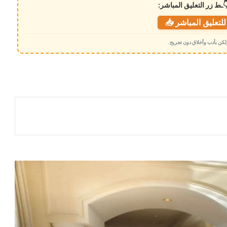
ـط زر التعليق المباشر:
لتعليق المباشر 📥
 ولكن بأدب وأخلاق دون تجريح.
قيادة مؤسسة موانئ خليج عدن يتقدمها
الدكتور محمد علوي أمزربة تطمئن على
صحة القبطان إياد في مصر
الموساد يستغل ناشطة مصرية هاربة
مذيع في قناة إماراتية يكشف عن تفاصيل
حول خطة تأمين المؤسسات الحكومية عقب
تحرير صنعاء
القاهرة تكشف حصيلة ضخمة لاسترداد
أراضي الدولة والأموال المتأخرة