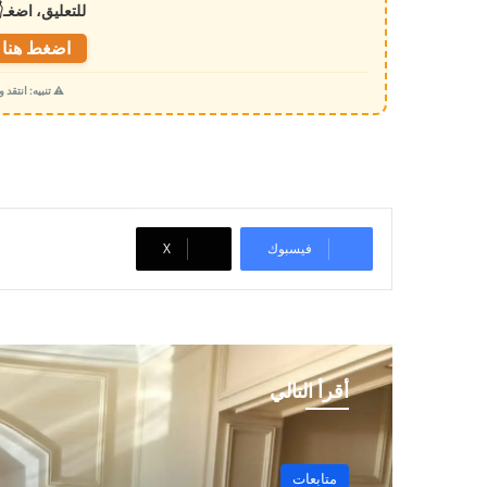
للتعليق، اضغـ
ل
ت
اضغط هنا ل
ح
⚠️ تنبيه: انتقد
م
ي
ل
…
فيسبوك
‫X
أقرأ التالي
متابعات