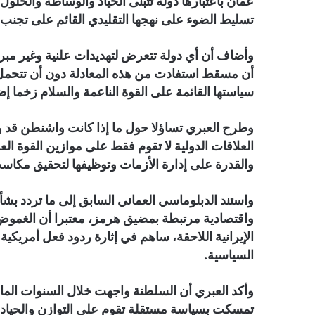
عمان باعتبارها دولة تتبنى الحياد والوساطة والحلول ا
تسليط الضوء على نهجها التقليدي القائم على تجن
وأضاف أن أي دولة تتعرض لتهديدات علنية وغير مبر
أن مسقط استفادت من هذه المعادلة دون أن تتحمل 
سياستها القائمة على القوة الناعمة والسلام زخما إضا
وطرح العبري تساؤلا حول ما إذا كانت واشنطن قد و
العلاقات الدولية لا تقوم فقط على موازين القوة ال
والقدرة على إدارة الأزمات وتوظيفها لتحقيق مكاسب
واستند الدبلوماسي العماني السابق إلى ما تردد بش
واقتصادية مرتبطة بمضيق هرمز، معتبرا أن الغموض 
الإيرانية اللاحقة، ساهم في إثارة ردود فعل أمريكي
السياسية.
وأكد العبري أن السلطنة واجهت خلال السنوات الماض
تمسكت بسياسة مستقلة تقوم على التوازن والحياد و