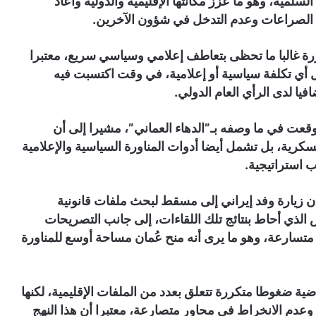
لسلمية، وهو ما عزز مكانتها الإقليمية والدولية وأعاد
ب الصراعات وعدم التدخل في شؤون الآخرين.
رة غالبا ما تحظى بتعاطف إعلامي وسياسي سريع، معتبرا
أي تكلفة سياسية أو إعلامية، في وقت اكتسبت فيه
فيا لدى الرأي العام الدولي.
قعت في ما وصفه بـ”الدهاء العماني”، مشيرا إلى أن
عسكرية، بل تشمل أيضا أدوات المناورة السياسية والإعلامية
 استراتيجية.
أن زيارة وفد إيراني إلى مسقط لبحث ملفات قانونية
الذي أحاط بنتائج تلك اللقاءات، إلى جانب التصريحات
ة متسارعة، وهو ما يرى أنه منح عُمان مساحة أوسع للمناورة
ية ضغوطا متكررة تتعلق بعدد من الملفات الإقليمية، لكنها
عدم الانخراط في محاور متصارعة، معتبرا أن هذا النهج