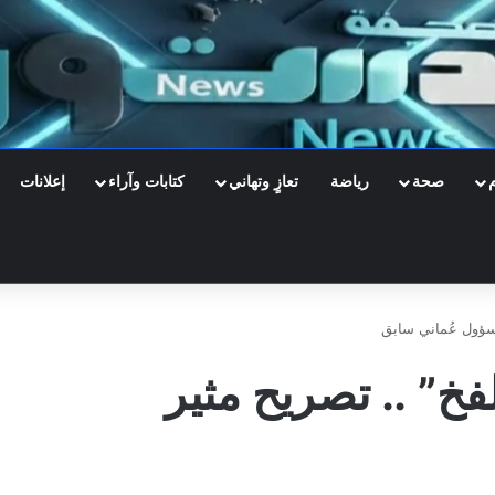
صحة
رياضة
تعازٍ وتهاني
كتابات وآراء
إعلانات
سؤول عُماني سابق
” .. تصريح مثير