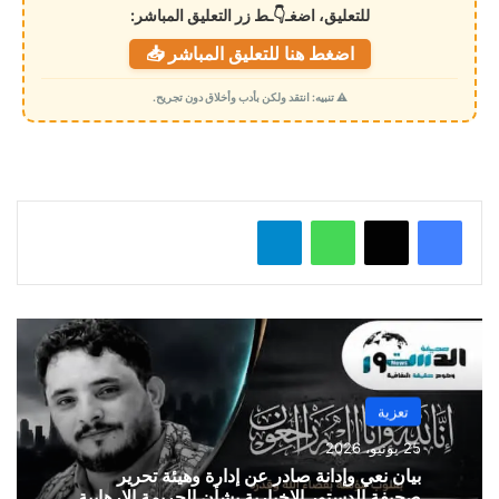
للتعليق، اضغـ👇ـط زر التعليق المباشر:
ت
اضغط هنا للتعليق المباشر 📥
ح
م
⚠️ تنبيه: انتقد ولكن بأدب وأخلاق دون تجريح.
ي
ل
…
واتساب
تيلقرام
تعزية
25 يونيو، 2026
بيان نعي وإدانة صادر عن إدارة وهيئة تحرير
صحيفة الدستور الإخبارية بشأن الجريمة الإرهابية