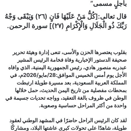
بأجلٍ مسمى”
قال تعالى:[كُلُّ مَنْ عَلَيْهَا فَانٍ (٢٦) وَيَبْقَى وَجْهُ
رَبِّكَ ذُو الْجَلَالِ وَالْإِكْرَامِ (٢٧)] سورة الرحمن.
بقلوب يعتصرها الحزن والأسى، تنعى إدارة وهيئة تحرير
صحيفة الدستور الإخبارية وفاة فخامة الرئيس المشير
عبدربه منصور هادي، رئيس الجمهورية اليمنية، الذي وافاه
الأجل يوم أمس الخميس الموافق:28/مايو/2026م، في
المملكة العربية السعودية، بعد مسيرة طويلة ارتبطت
بمحطات مفصلية من تاريخ اليمن الحديث، حمل خلالها
الوطن في ظروف بالغة التعقيد، وواجه تحديات جسيمة في
واحدة من أكثر المراحل حساسية وصعوبة.
لقد كان الرئيس الراحل حاضرًا في المشهد الوطني لعقود
طويلة، شاهدًا على تحولات كبرى عاشتها البلاد، ومشاركًا