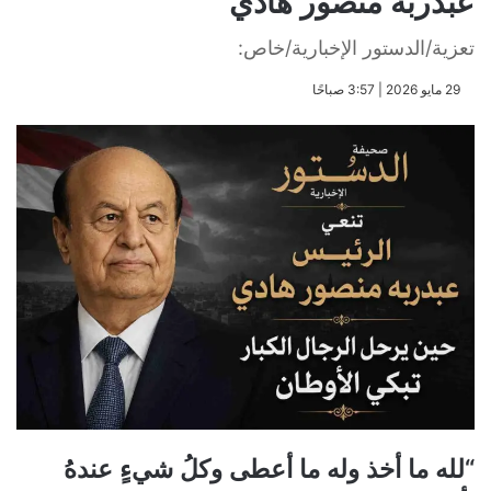
عبدربه منصور هادي
تعزية/الدستور الإخبارية/خاص:
​29 مايو 2026 | 3:57 صباحًا
“لله ما أخذ وله ما أعطى وكلُ شيءٍ عندهُ