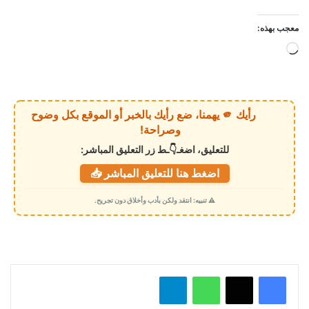
معجب بهذه:
ج
ا
ر
ي
رأيك 🫵 يهمنا، ضع رأيك بالخبر أو الموقع بكل وضوح
ا
وصراحة!
ل
للتعليق، اضغـ👇ـط زر التعليق المباشر:
ت
اضغط هنا للتعليق المباشر 📥
ح
م
⚠️ تنبيه: انتقد ولكن بأدب وأخلاق دون تجريح.
ي
ل
…
واتساب
تيلقرام