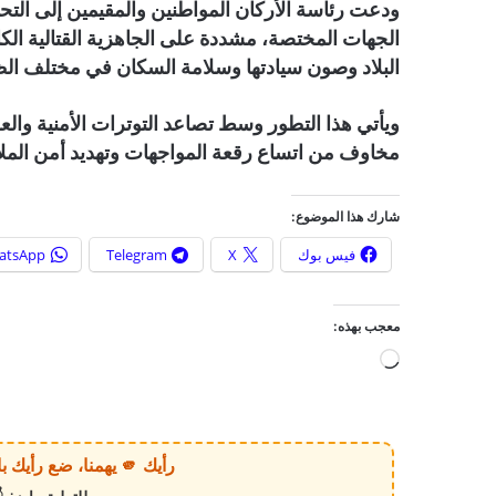
ودعت رئاسة الأركان المواطنين والمقيمين إلى التحل
الجهات المختصة، مشددة على الجاهزية القتالية ال
البلاد وصون سيادتها وسلامة السكان في مختلف ا
ويأتي هذا التطور وسط تصاعد التوترات الأمنية والع
مخاوف من اتساع رقعة المواجهات وتهديد أمن الملاح
شارك هذا الموضوع:
فيس بوك
X
Telegram
atsApp
معجب بهذه:
ج
ا
ر
ي
رأيك 🫵 يهمنا، ضع رأيك بالخبر أو الموقع بكل وضوح وصراحة!
ا