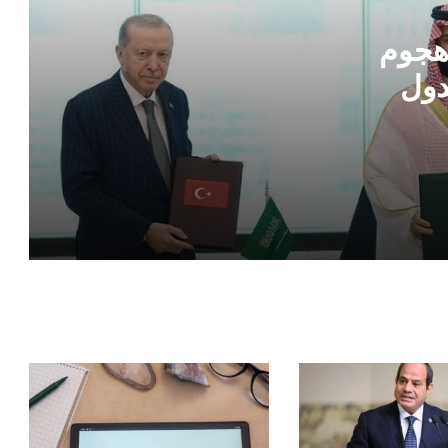
دولة تنضم لتحالف بحري دفاعي بقيادة
السعودية لتأمين باب المندب .. تفاصيل
 هجوم
دول
تحقيقات رسمية تكشف سبب الانفجار
الناجم في سفينتي النقل بميناء ساحلي في
جمهورية مصر العربية
تعليق مصري لافت على الهجمات ضد
السعودية
قرار مصري مفاجئ بحق الأجانب في البلاد
تهديدات الحوثي تعيد رسم مسار النفط
السعودي .. شحنات تنطلق عبر دولة عربية
بدلًا من باب المندب
رد كويتي حاسم على تقرير أمريكي بشأن