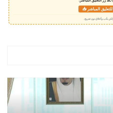
ـط زر التعليق المباشر:
لتعليق المباشر 📥
 ولكن بأدب وأخلاق دون تجريح.
رسالة ردع قوية من مكة .. هجوم على دولة
يعني استهداف الدول الثلاث
الكويت تحبط تهريب شحنة ضخمة إلى مصر
.. ماذا بداخلها؟
السعودية تعيّن قائدًا للتحالف البحري
الدفاعي متعدد الجنسيات .. واجتماع للدول
المؤسسة قريبًا
رد مصري حاسم على إثيوبيا بشأن خطط بناء
سدود جديدة