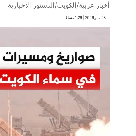
أخبار عربية/الكويت/الدستور الاخبارية
​28 مايو 2026 | 1:26 مساءً