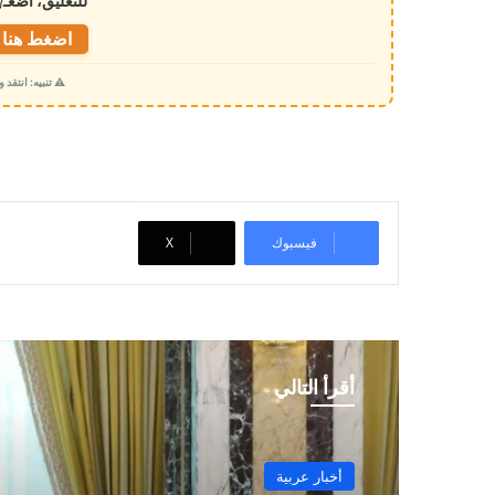
للتعليق، اضغـ
ل
ت
اضغط هنا ل
ح
⚠️ تنبيه: انتقد
م
ي
ل
…
فيسبوك
‫X
أقرأ التالي
أخبار عربية