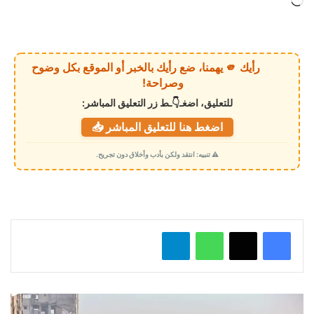
ج
ا
ر
ي
رأيك 🫵 يهمنا، ضع رأيك بالخبر أو الموقع بكل وضوح
ا
وصراحة!
ل
للتعليق، اضغـ👇ـط زر التعليق المباشر:
ت
اضغط هنا للتعليق المباشر 📥
ح
م
⚠️ تنبيه: انتقد ولكن بأدب وأخلاق دون تجريح.
ي
ل
…
واتساب
تيلقرام