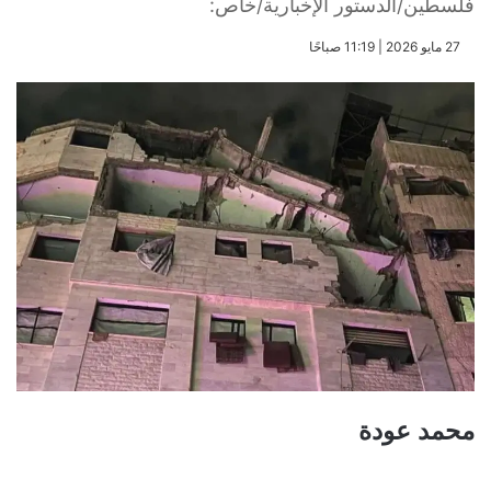
فلسطين/الدستور الإخبارية/خاص:
​27 مايو 2026 | 11:19 صباحًا
محمد عودة