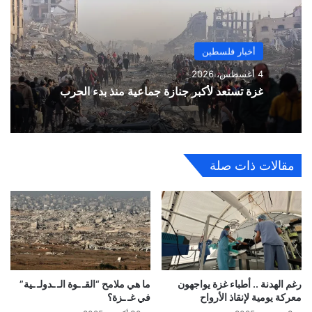
أخبار فلسطين
4 أغسطس، 2026
غزة تستعد لأكبر جنازة جماعية منذ بدء الحرب
مقالات ذات صلة
رغم الهدنة .. أطباء غزة يواجهون
ما هي ملامح “القـ ـوة الـ ـدولـ ـية”
معركة يومية لإنقاذ الأرواح
في غـ ـزة؟