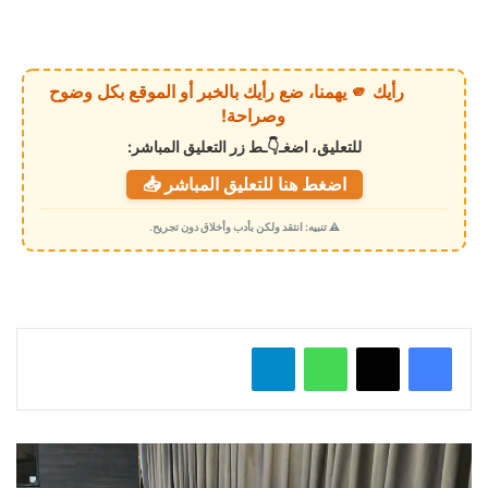
ا
ر
ي
رأيك 🫵 يهمنا، ضع رأيك بالخبر أو الموقع بكل وضوح
ا
وصراحة!
ل
للتعليق، اضغـ👇ـط زر التعليق المباشر:
ت
اضغط هنا للتعليق المباشر 📥
ح
م
⚠️ تنبيه: انتقد ولكن بأدب وأخلاق دون تجريح.
ي
ل
…
واتساب
تيلقرام