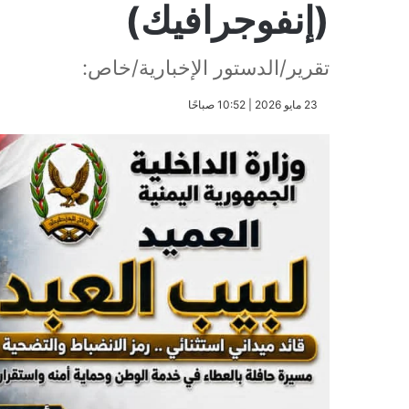
(إنفوجرافيك)
تقرير/الدستور الإخبارية/خاص:
​23 مايو 2026 | 10:52 صباحًا