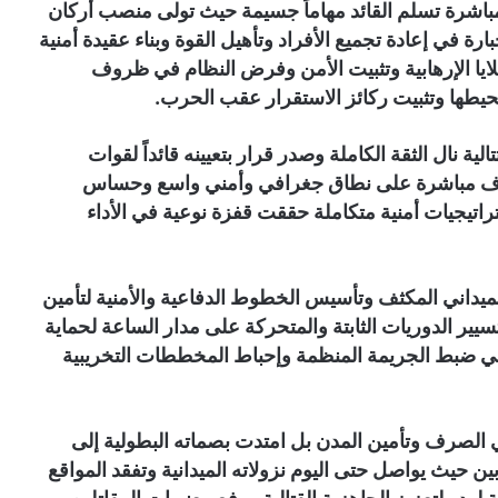
باشرة تسلم القائد مهاماً جسيمة حيث تولى منصب أركان
رة في إعادة تجميع الأفراد وتأهيل القوة وبناء عقيدة أمنية
ايا الإرهابية وتثبيت الأمن وفرض النظام في ظروف
ومحيطها وتثبيت ركائز الاستقرار عقب الحرب.
تالية نال الثقة الكاملة وصدر قرار بتعيينه قائداً لقوات
رف مباشرة على نطاق جغرافي وأمني واسع وحساس
اتيجيات أمنية متكاملة حققت قفزة نوعية في الأداء
 الميداني المكثف وتأسيس الخطوط الدفاعية والأمنية لتأمين
يير الدوريات الثابتة والمتحركة على مدار الساعة لحماية
في ضبط الجريمة المنظمة وإحباط المخططات التخريبية
ني الصرف وتأمين المدن بل امتدت بصماته البطولية إلى
 حيث يواصل حتى اليوم نزولاته الميدانية وتفقد المواقع