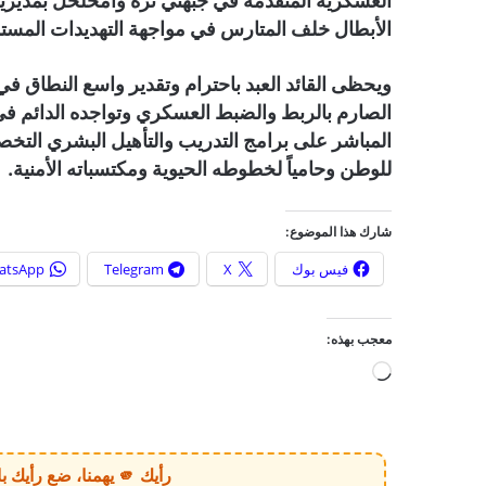
العسكرية المتقدمة في جبهتي ثرة وامحلحل بمديرية ل
الأبطال خلف المتارس في مواجهة التهديدات المست
ويحظى القائد العبد باحترام وتقدير واسع النطاق في 
الصارم بالربط والضبط العسكري وتواجده الدائم ف
المباشر على برامج التدريب والتأهيل البشري ال
للوطن وحامياً لخطوطه الحيوية ومكتسباته الأمنية.
شارك هذا الموضوع:
فيس بوك
X
Telegram
atsApp
معجب بهذه:
ج
ا
ر
ي
رأيك 🫵 يهمنا، ضع رأيك بالخبر أو الموقع بكل وضوح وصراحة!