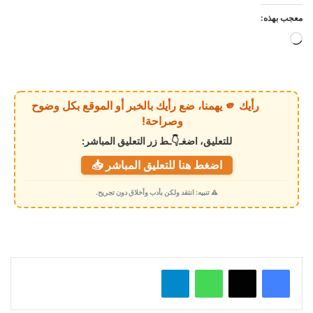
معجب بهذه:
ج
ا
ر
ي
رأيك 🫵 يهمنا، ضع رأيك بالخبر أو الموقع بكل وضوح
ا
وصراحة!
ل
للتعليق، اضغـ👇ـط زر التعليق المباشر:
ت
اضغط هنا للتعليق المباشر 📥
ح
م
⚠️ تنبيه: انتقد ولكن بأدب وأخلاق دون تجريح.
ي
ل
…
واتساب
تيلقرام