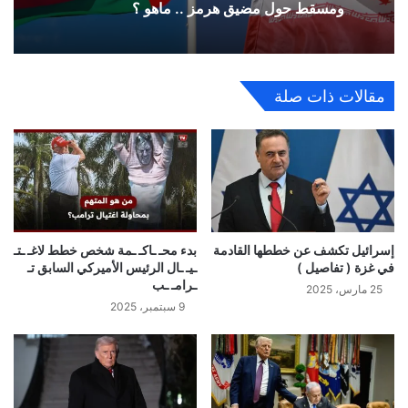
ومسقط حول مضيق هرمز .. ماهو ؟
مقالات ذات صلة
إسرائيل تكشف عن خططها القادمة
بدء محـ ـاكـ ـمة شخص خطط لاغـ ـتـ
في غزة ( تفاصيل )
ـيـ ـال الرئيس الأميركي السابق تـ
ـرامـ ـب
25 مارس، 2025
9 سبتمبر، 2025