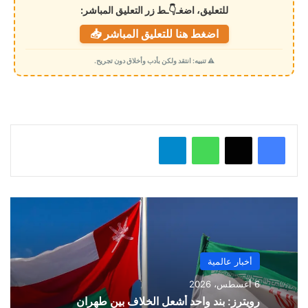
ل
للتعليق، اضغـ👇ـط زر التعليق المباشر:
ت
اضغط هنا للتعليق المباشر 📥
ح
م
⚠️ تنبيه: انتقد ولكن بأدب وأخلاق دون تجريح.
ي
ل
…
واتساب
تيلقرام
أخبار عالمية
6 أغسطس، 2026
رويترز: بند واحد أشعل الخلاف بين طهران