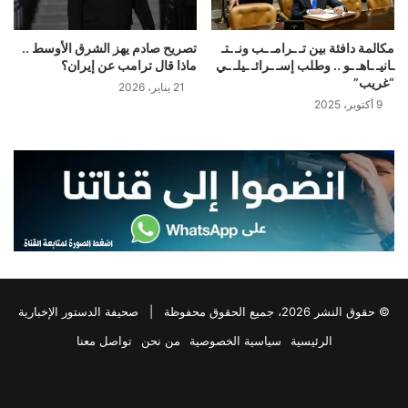
مكالمة دافئة بين تـ ـرامـ ـب ونـ ـتـ
تصريح صادم يهز الشرق الأوسط ..
ـانيـ ـاهـ ـو .. وطلب إسـ ـرائـ ـيلـ ـي
ماذا قال ترامب عن إيران؟
“غريب”
21 يناير، 2026
9 أكتوبر، 2025
© حقوق النشر 2026، جميع الحقوق محفوظة |
صحيفة الدستور الإخبارية
الرئيسية
سياسية الخصوصية
من نحن
تواصل معنا
فيسبوك
‫X
تيلقرام
واتساب