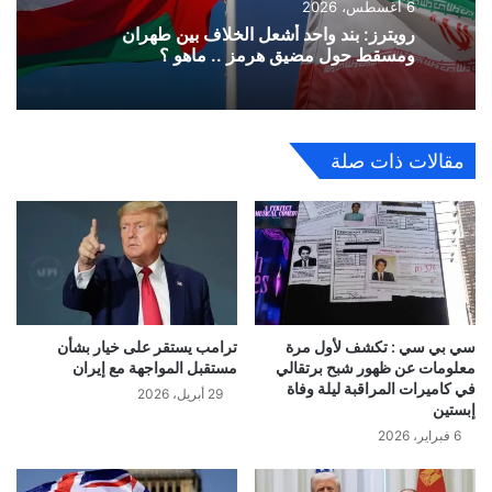
6 أغسطس، 2026
رويترز: بند واحد أشعل الخلاف بين طهران
ومسقط حول مضيق هرمز .. ماهو ؟
مقالات ذات صلة
سي بي سي : تكشف لأول مرة
ترامب يستقر على خيار بشأن
معلومات عن ظهور شبح برتقالي
مستقبل المواجهة مع إيران
في كاميرات المراقبة ليلة وفاة
29 أبريل، 2026
إبستين
6 فبراير، 2026