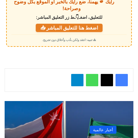
رأيك 🫵 يهمنا، ضع رأيك بالخبر أو الموقع بكل وضوح
ا
وصراحة!
ل
للتعليق، اضغـ👇ـط زر التعليق المباشر:
ت
اضغط هنا للتعليق المباشر 📥
ح
م
⚠️ تنبيه: انتقد ولكن بأدب وأخلاق دون تجريح.
ي
ل
…
واتساب
تيلقرام
أخبار عالمية