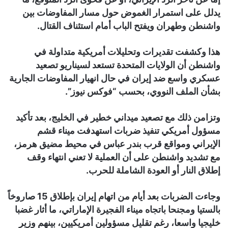
يدلل على استمرار الغموض حول مسار المفاوضات بين
واشنطن وطهران ويفتح الباب أمام استئناف القتال.
هذا وكشفت تقديرات وتحليلات أمريكية متداولة في
واشنطن أن الولايات المتحدة تستعد لسيناريو تصعيد
عسكري واسع ضد إيران في حال انهيار المفاوضات الجارية
بشأن الملف النووي، بحسب “فوكس نيوز”.
وتزامن ذلك مع تصعيد ميداني خطير في الخليج، بعد تأكيد
مسؤول أمريكي تنفيذ ضربات استهدفت ميناء قشم
الإيراني ومواقع قرب بندر عباس في محيط مضيق هرمز،
مع تشديد واشنطن على أن العملية لا تعني انتهاء وقف
إطلاق النار أو العودة الشاملة للحرب.
وجاءت الضربات بعد أيام من اتهام إيران بإطلاق 15 صاروخاً
بالستيا ومجنحا باتجاه ميناء الفجيرة الإماراتي، ما أثار غضبا
خليجيا واسعا، رغم تقليل مسؤولين أمريكيين، بينهم وزير