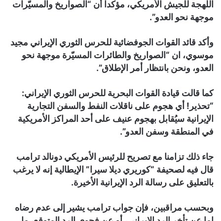
اللهجة للجيش الأمريكي، مؤكدا أن “الصواريخ والمسيّرات
موجهة نحو العدو”.
وأكد قائد القوات الجوفضائية للحرس الثوري الإيراني مجيد
موسوي، ان “الصواريخ والطائرات المسيّرة موجهة نحو
العدو، ونحن بانتظار أمر الإطلاق”.
كما قالت قيادة القوات البحرية للحرس الثوري الإيراني:
“تحذير! أي هجوم على ناقلات النفط والسفن التجارية
الإيرانية سيُقابل بهجوم عنيف على أحد المراكز الأمريكية
في المنطقة وسفن العدو”.
جاء ذلك تزامنا مع تصريح للرئيس الأمريكي دونالد ترامب
قال فيه لصحيفة “كوريري ديلا سيرا” الإيطالية إنه لا يرغب
بالتعليق على رسالة الرد الإيرانية الأخيرة.
وبحسب مراقبين، فإن جواب ترامب يشير إلى عدم رضاه
إما عن تأخر الرد الإيراني، أو عن فحوى الرد المتوقع، ما