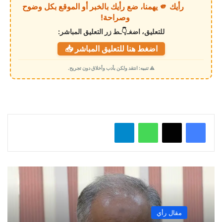
رأيك 🫵 يهمنا، ضع رأيك بالخبر أو الموقع بكل وضوح
ا
وصراحة!
ل
للتعليق، اضغـ👇ـط زر التعليق المباشر:
ت
اضغط هنا للتعليق المباشر 📥
ح
م
⚠️ تنبيه: انتقد ولكن بأدب وأخلاق دون تجريح.
ي
ل
…
واتساب
تيلقرام
مقال رأي