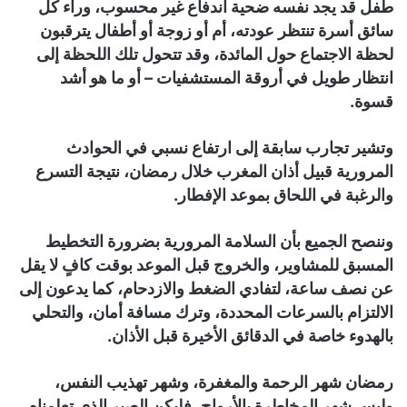
طفل قد يجد نفسه ضحية اندفاع غير محسوب، وراء كل
سائق أسرة تنتظر عودته، أم أو زوجة أو أطفال يترقبون
لحظة الاجتماع حول المائدة، وقد تتحول تلك اللحظة إلى
انتظار طويل في أروقة المستشفيات – أو ما هو أشد
قسوة.
وتشير تجارب سابقة إلى ارتفاع نسبي في الحوادث
المرورية قبيل أذان المغرب خلال رمضان، نتيجة التسرع
والرغبة في اللحاق بموعد الإفطار.
وننصح الجميع بأن السلامة المرورية بضرورة التخطيط
المسبق للمشاوير، والخروج قبل الموعد بوقت كافٍ لا يقل
عن نصف ساعة، لتفادي الضغط والازدحام، كما يدعون إلى
الالتزام بالسرعات المحددة، وترك مسافة أمان، والتحلي
بالهدوء خاصة في الدقائق الأخيرة قبل الأذان.
رمضان شهر الرحمة والمغفرة، وشهر تهذيب النفس،
وليس شهر المخاطرة بالأرواح، فليكن الصبر الذي تعلمناه