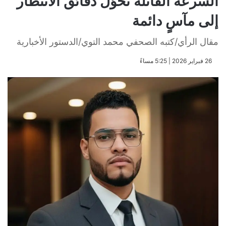
السرعة القاتلة تحوّل دقائق الانتظار
إلى مآسٍ دائمة
مقال الرأي/كتبه الصحفي محمد التوي/الدستور الأخبارية
​26 فبراير 2026 | 5:25 مساءً