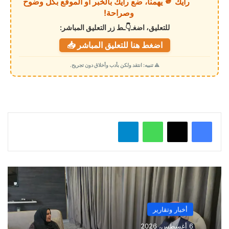
رأيك 🫵 يهمنا، ضع رأيك بالخبر أو الموقع بكل وضوح
ا
وصراحة!
ل
للتعليق، اضغـ👇ـط زر التعليق المباشر:
ت
اضغط هنا للتعليق المباشر 📥
ح
م
⚠️ تنبيه: انتقد ولكن بأدب وأخلاق دون تجريح.
ي
ل
…
واتساب
تيلقرام
أخبار وتقارير
6 أغسطس، 2026