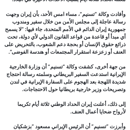
وأفادت وكالة “تسنيم”، مساء امس الأحد، بأن إيران وجهت
رسالة عاجلة إلى مجلس الأمن من خلال سفير ومندوب
جمهورية إيران الدائم في الأمم المتحدة، جاء فيها: “لا يسمح
أي مبدأ أو قاعدة من قواعد القانون الدولي لأي دولة، تحت
ذرائع حقوق الإنسان أو بحجة دعم الشعوب، بالتحريض على
العنف أو زعزعة استقرار المجتمعات أو هندسة الفوضى”.
من جهة أخرى، كشفت وكالة “تسنيم” أن وزارة الخارجية
الإيرانية استدعت السفير البريطاني وسلمته رسالة احتجاج
شديدة اللهجة بعد الهجوم على السفارة الإيرانية في لندن
وتصريحات وزير خارجية بريطانيا حول الاحتجاجات.
إلى ذلك، أعلنت إيران الحداد الوطني ثلاثة أيام تكريما
لأرواح ضحايا أعمال العنف.
وأبرزت “تسنيم” أن الرئيس الإيراني مسعود “بزشكيان