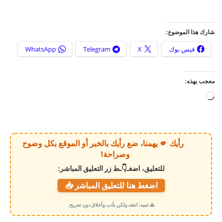
شارك هذا الموضوع:
فيس بوك
X
Telegram
WhatsApp
معجب بهذه:
ج
ا
ر
ي
رأيك 🫵 يهمنا، ضع رأيك بالخبر أو الموقع بكل وضوح
ا
وصراحة!
ل
للتعليق، اضغـ👇ـط زر التعليق المباشر:
ت
اضغط هنا للتعليق المباشر 📥
ح
م
⚠️ تنبيه: انتقد ولكن بأدب وأخلاق دون تجريح.
ي