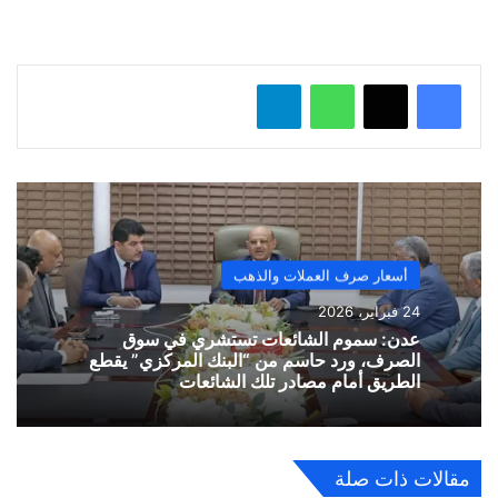
ل
…
واتساب
تيلقرام
أسعار صرف العملات والذهب
24 فبراير، 2026
​عدن: سموم الشائعات تستشري في سوق
الصرف، ورد حاسم من “البنك المركزي” يقطع
الطريق أمام مصادر تلك الشائعات
مقالات ذات صلة