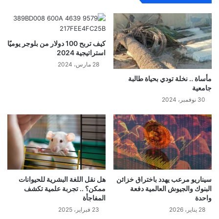
كيف تربح 100 دولار من بلوجر يوميًا
استراتيجية 2024
28 مارس، 2024
مأساة .. نخلة تودي بحياة طالبة
جامعية
30 نوفمبر، 2024
سيناريو مرعب يهدد باختراق خزائن
هل نقل اللغة البشرية للحيوانات
البنوك والجيوش العالمية دفعة
ممكن؟ .. تجربة علمية تكشف
واحدة
المفاجأة
28 يناير، 2026
23 فبراير، 2025