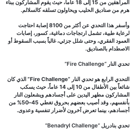
المراهقين من 15 إلى 18 عاماً، حيث يقوم المشاركون ببناء
هرم من صناديق الحليب ويحاولون تسلقه كالسلالم.
وأسفر هذا التحدي عن أكثر من 8100 إصابة احتاجت
لرعاية طبية، تشمل ارتجاجات دماغية، كسور، إصابات
العمود الفقري، وحتى شلل جزئي، غالباً بسبب السقوط أو
الاصطدام بالصناديق.
تحدي النار “Fire Challenge”
التحدي الرابع هو تحدي النار “Fire Challenge” الذي كان
شائعاً بين الأطفال من 10 إلى 14 عاماً، حيث يسكب
المشاركون مطهر اليدين على أجسادهم ويشعلون النار
بأنفسهم، وقد أصيب بعضهم بحروق تغطي 45–50% من
أجسادهم، بينما تعرض آخرون لأضرار تنفسية وعدوى.
تحدي بنادريل “Benadryl Challenge”