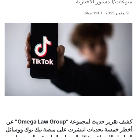
منوعات/الدستور الاخبارية
​9 نوفمبر 2025 | 12:01 صباحًا
كشف تقرير حديث لمجموعة “Omega Law Group” عن
أخطر خمسة تحديات انتشرت على منصة تيك توك ووسائل