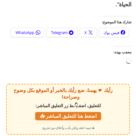
الحياة”.
شارك هذا الموضوع:
فيس بوك
X
Telegram
WhatsApp
معجب بهذه:
ج
ا
ر
ي
رأيك 🫵 يهمنا، ضع رأيك بالخبر أو الموقع بكل وضوح
ا
وصراحة!
ل
للتعليق، اضغـ👇ـط زر التعليق المباشر:
ت
اضغط هنا للتعليق المباشر 📥
ح
م
⚠️ تنبيه: انتقد ولكن بأدب وأخلاق دون تجريح.
ي