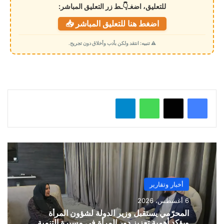
للتعليق، اضغـ👇ـط زر التعليق المباشر:
ت
اضغط هنا للتعليق المباشر 📥
ح
م
⚠️ تنبيه: انتقد ولكن بأدب وأخلاق دون تجريح.
ي
ل
…
واتساب
تيلقرام
أخبار وتقارير
6 أغسطس، 2026
المحرّمي يستقبل وزير الدولة لشؤون المرأة
ويؤكد أهمية تعزيز دور المرأة في مسيرة التنمية