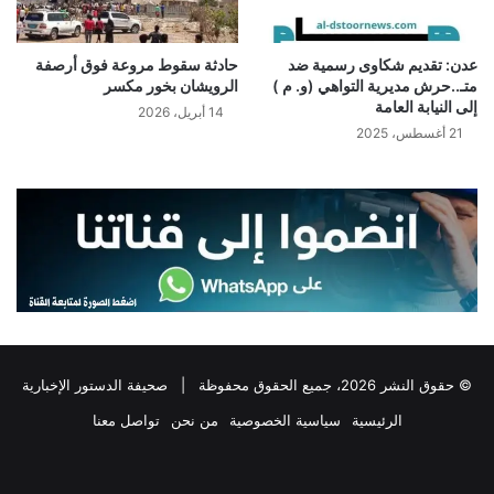
عدن: تقديم شكاوى رسمية ضد
حادثة سقوط مروعة فوق أرصفة
متـ..حرش مديرية التواهي (و. م )
الرويشان بخور مكسر
إلى النيابة العامة
14 أبريل، 2026
21 أغسطس، 2025
© حقوق النشر 2026، جميع الحقوق محفوظة |
صحيفة الدستور الإخبارية
الرئيسية
سياسية الخصوصية
من نحن
تواصل معنا
فيسبوك
‫X
تيلقرام
واتساب