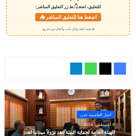
ل
للتعليق، اضغـ👇ـط زر التعليق المباشر:
ت
اضغط هنا للتعليق المباشر 📥
ح
م
⚠️ تنبيه: انتقد ولكن بأدب وأخلاق دون تجريح.
ي
ل
…
واتساب
تيلقرام
أخبار العاصمة عدن
6 أغسطس، 2026
الهيئة العامة لحماية البيئة تنفذ نزولاً ميدانياً لعدد