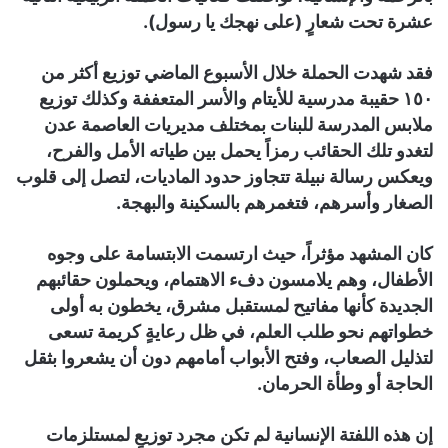
عشرة تحت شعارٍ (على نهجك يا رسول).
فقد شهدت الحملة خلال الأسبوع الماضي توزيع أكثر من
١٥٠ حقيبة مدرسية للأيتام والأسر المتعففة وكذلك توزيع
ملابس المدرسة للبنات بمختلف مديريات العاصمة عدن
لتغدو تلك الحقائب رمزاً يحمل بين طياته الأمل والفرح،
ويعكس رسالة نبيلة تتجاوز حدود الماديات، لتصل إلى قلوب
الصغار وأسرهم، فتغمرهم بالسكينة والبهجة.
كان المشهد مؤثراً، حيث ارتسمت الابتسامة على وجوه
الأطفال، وهم يلامسون دفء الاهتمام، ويحملون حقائبهم
الجديدة كأنها مفاتيح لمستقبل مشرق، يخطون به أولى
خطواتهم نحو طلب العلم، في ظل رعايةٍ كريمة تسعى
لتذليل الصعاب، وفتح الأبواب أمامهم دون أن يشعروا بثقل
الحاجة أو وطأة الحرمان.
إن هذه اللفتة الإنسانية لم تكن مجرد توزيعٍ لمستلزمات