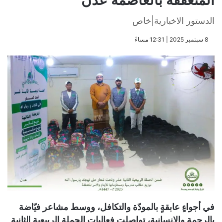
المتعففة بالعاصمة عدن
الدستور الاخبارية|خاص
​8 سبتمبر 2025 | 12:31 مساءً
في أجواءٍ عابقةٍ بالمودّة والتكافل، ووسط مشاعر فيّاضة
بالرحمة والإنسانية، تواصلت فعاليات الحملة الربيعية الثانية