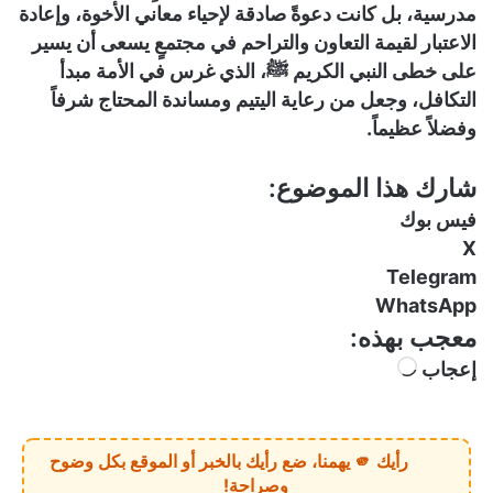
مدرسية، بل كانت دعوةً صادقة لإحياء معاني الأخوة، وإعادة
الاعتبار لقيمة التعاون والتراحم في مجتمعٍ يسعى أن يسير
على خطى النبي الكريم ﷺ، الذي غرس في الأمة مبدأ
التكافل، وجعل من رعاية اليتيم ومساندة المحتاج شرفاً
وفضلاً عظيماً.
شارك هذا الموضوع:
فيس بوك
X
Telegram
WhatsApp
معجب بهذه:
إعجاب
ج
ا
ر
ي
رأيك 🫵 يهمنا، ضع رأيك بالخبر أو الموقع بكل وضوح
ا
وصراحة!